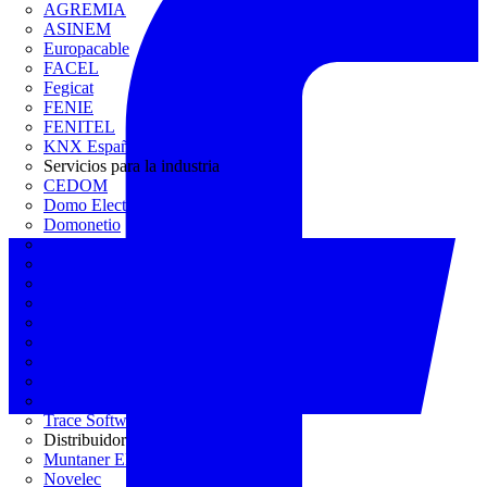
AGREMIA
ASINEM
Europacable
FACEL
Fegicat
FENIE
FENITEL
KNX España
Servicios para la industria
CEDOM
Domo Electra
Domonetio
Ecolum
Efintec
GENERA
Grupo Lenor
Iberdrola
MATELEC
Plan Reforma
Programación Integral
REBUILD
Trace Software
Distribuidor
Muntaner Electro
Novelec