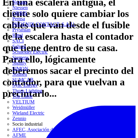
En una escalera antigua, el
Nexans
Niessen
cliente solo quiere cambiar los
ORBIS
Pemsa
cables que van desde el fusible
PHOENIX CONTACT, S.A.U.
Prysmian
de la escalera hasta el contador
Rittal
SACI
que tiene dentro de su casa.
Salicru
Schneider Electric
Para ello, lógicamente
Siemens
Signify
deberemos sacar el precinto del
SIMON
Sonnen
contador, para que vuelvan a
SUMCAB
Sync Energy
precintarlo...
Thorn Lighting
Top Cable
VELTIUM
Weidmüller
Wieland Electric
Zennio
Socio industrial
AFEC, Asociación de Fabricantes de Equipos de Climatización
AFME