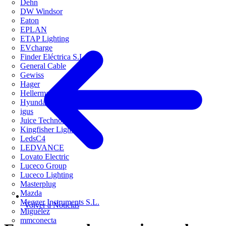
Dehn
DW Windsor
Eaton
EPLAN
ETAP Lighting
EVcharge
Finder Eléctrica S.L.U
General Cable
Gewiss
Hager
HellermannTyton
Hyundai Electric
igus
Juice Technology
Kingfisher Lighting
LedsC4
LEDVANCE
Lovato Electric
Luceco Group
Luceco Lighting
Masterplug
Mazda
Megger Instruments S.L.
Volver a Noticias
Miguélez
mmconecta