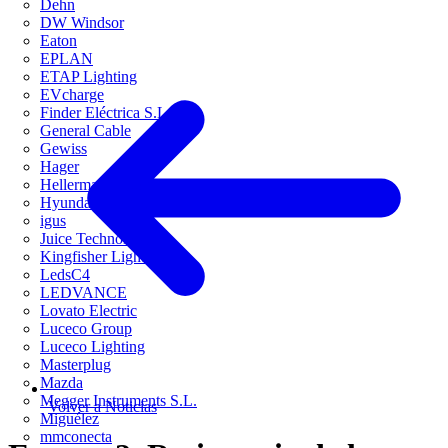
Dehn
DW Windsor
Eaton
EPLAN
ETAP Lighting
EVcharge
Finder Eléctrica S.L.U
General Cable
Gewiss
Hager
HellermannTyton
Hyundai Electric
igus
Juice Technology
Kingfisher Lighting
LedsC4
LEDVANCE
Lovato Electric
Luceco Group
Luceco Lighting
Masterplug
Mazda
Megger Instruments S.L.
Volver a Noticias
Miguélez
mmconecta