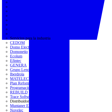
AGREMIA
ASINEM
Europacable
FACEL
Fegicat
FENIE
FENITEL
KNX España
Servicios para la industria
CEDOM
Domo Electra
Domonetio
Ecolum
Efintec
GENERA
Grupo Lenor
Iberdrola
MATELEC
Plan Reforma
Programación Integral
REBUILD
Trace Software
Distribuidor
Muntaner Electro
Novelec