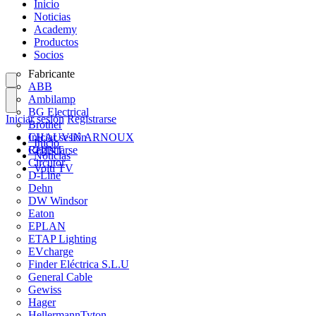
Inicio
Noticias
Academy
Productos
Socios
Fabricante
ABB
Ambilamp
BG Electrical
Iniciar sesión
Registrarse
Brother
CHAUVIN ARNOUX
Iniciar sesión
Inicio
CHINT
Registrarse
Noticias
Circutor
Volti TV
D-Line
Dehn
DW Windsor
Eaton
EPLAN
ETAP Lighting
EVcharge
Finder Eléctrica S.L.U
General Cable
Gewiss
Hager
HellermannTyton