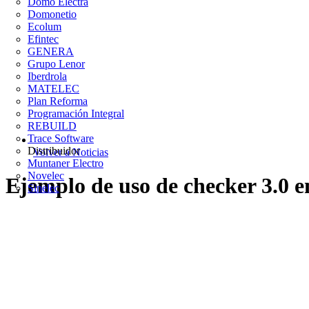
Domo Electra
Domonetio
Ecolum
Efintec
GENERA
Grupo Lenor
Iberdrola
MATELEC
Plan Reforma
Programación Integral
REBUILD
Trace Software
Distribuidor
Volver a Noticias
Muntaner Electro
Novelec
Ejemplo de uso de checker 3.0 
Sinelec