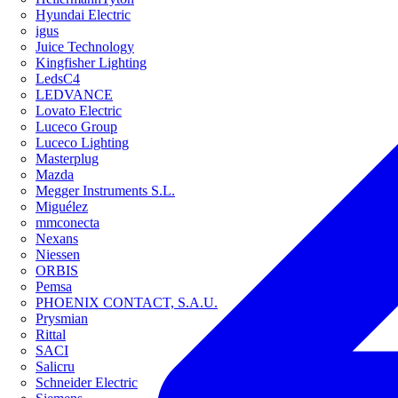
Hyundai Electric
igus
Juice Technology
Kingfisher Lighting
LedsC4
LEDVANCE
Lovato Electric
Luceco Group
Luceco Lighting
Masterplug
Mazda
Megger Instruments S.L.
Miguélez
mmconecta
Nexans
Niessen
ORBIS
Pemsa
PHOENIX CONTACT, S.A.U.
Prysmian
Rittal
SACI
Salicru
Schneider Electric