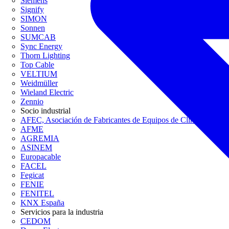
Siemens
Signify
SIMON
Sonnen
SUMCAB
Sync Energy
Thorn Lighting
Top Cable
VELTIUM
Weidmüller
Wieland Electric
Zennio
Socio industrial
AFEC, Asociación de Fabricantes de Equipos de Climatización
AFME
AGREMIA
ASINEM
Europacable
FACEL
Fegicat
FENIE
FENITEL
KNX España
Servicios para la industria
CEDOM