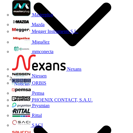
Masterplug
Mazda
Megger Instruments S.L.
Miguélez
mmconecta
Nexans
Niessen
ORBIS
Noticias
Pemsa
PHOENIX CONTACT, S.A.U.
Prysmian
Rittal
SACI