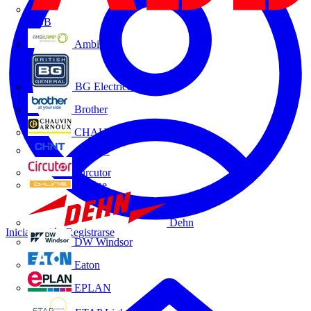
ABB
Ambilamp
BG Electrical
Brother
CHAUVIN ARNOUX
CHINT
Circutor
D-Line
Dehn
Iniciar sesión
Registrarse
DW Windsor
Eaton
EPLAN