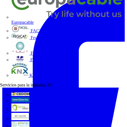
Europacable
FACEL
Fegicat
FENIE
FENITEL
KNX España
Servicios para la industria
13
CEDOM
Domo Electra
Domonetio
Ecolum
Efintec