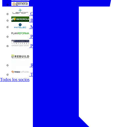
GENERA
Grupo Lenor
Iberdrola
MATELEC
Plan Reforma
Programación Integral
REBUILD
Trace Software
Todos los socios