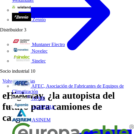
Weidmüller
Wieland Electric
Zennio
Distribuidor
3
Muntaner Electro
Novelec
Sinelec
Socio industrial
10
Volver a Noticias
AFEC, Asociación de Fabricantes de Equipos de
Climatización
eHighway, ¿la autopista del
AFME
futuro para camiones de
AGREMIA
carga?
ASINEM