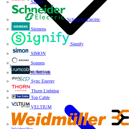
Salicru
Schneider Electric
Siemens
Signify
SIMON
Sonnen
Novedades técnicas
SUMCAB
Sync Energy
Thorn Lighting
Top Cable
VELTIUM