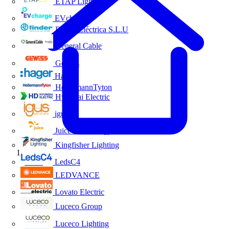
ETAP Lighting
EVcharge
Finder Eléctrica S.L.U
General Cable
Gewiss
Hager
HellermannTyton
Hyundai Electric
igus
Juice Technology
Kingfisher Lighting
Inicio
LedsC4
LEDVANCE
Lovato Electric
Luceco Group
Luceco Lighting