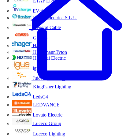
ETAP Lighting
EVcharge
Finder Eléctrica S.L.U
General Cable
Gewiss
Hager
HellermannTyton
Hyundai Electric
igus
Juice Technology
Kingfisher Lighting
Inicio
LedsC4
LEDVANCE
Lovato Electric
Luceco Group
Luceco Lighting