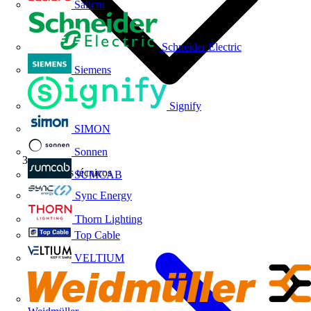
Salicru
Schneider Electric
Siemens
Signify
SIMON
Sonnen
Artículos técnicos
SUMCAB
Sync Energy
Thorn Lighting
Top Cable
VELTIUM