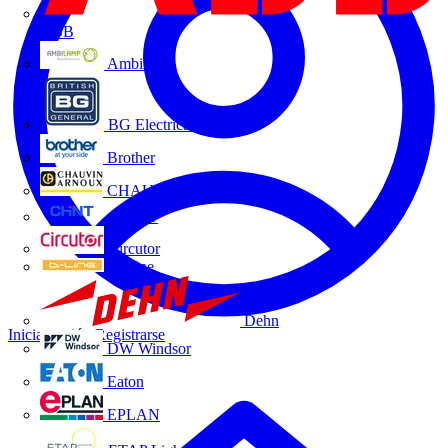
ABB
Ambilamp
BG Electrical
Brother
CHAUVIN ARNOUX
CHINT
Circutor
D-Line
Dehn
Iniciar sesión
Registrarse
DW Windsor
Eaton
EPLAN