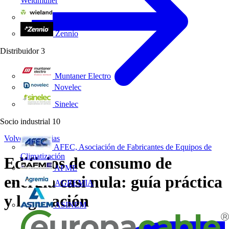
Weidmüller
Wieland Electric
Zennio
Distribuidor
3
Muntaner Electro
Novelec
Sinelec
Socio industrial
10
Volver a Noticias
AFEC, Asociación de Fabricantes de Equipos de
Climatización
Edificios de consumo de
AFME
energía casi nula: guía práctica
AGREMIA
y legislación
ASINEM