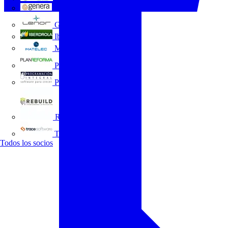
GENERA
Grupo Lenor
Iberdrola
MATELEC
Plan Reforma
Programación Integral
REBUILD
Trace Software
Todos los socios