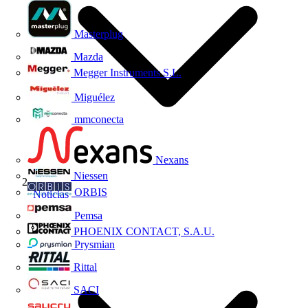
Masterplug
Mazda
Megger Instruments S.L.
Miguélez
mmconecta
Nexans
Niessen
ORBIS
Noticias
Pemsa
PHOENIX CONTACT, S.A.U.
Prysmian
Rittal
SACI