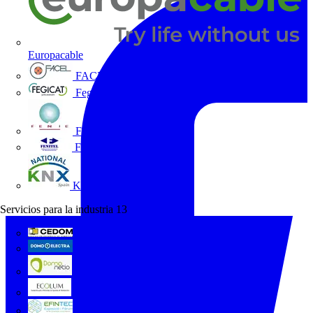
Europacable
FACEL
Fegicat
FENIE
FENITEL
KNX España
Servicios para la industria
13
CEDOM
Domo Electra
Domonetio
Ecolum
Efintec