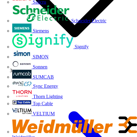
Salicru
Schneider Electric
Siemens
Signify
SIMON
Sonnen
Índice
SUMCAB
Sync Energy
Thorn Lighting
Top Cable
VELTIUM