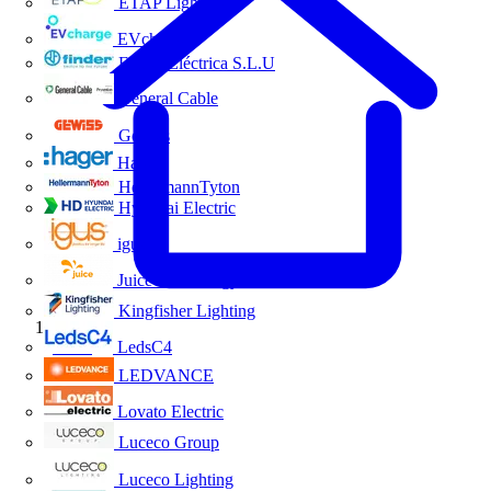
ETAP Lighting
EVcharge
Finder Eléctrica S.L.U
General Cable
Gewiss
Hager
HellermannTyton
Hyundai Electric
igus
Juice Technology
Kingfisher Lighting
Inicio
LedsC4
LEDVANCE
Lovato Electric
Luceco Group
Luceco Lighting