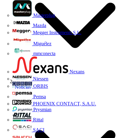
Masterplug
Mazda
Megger Instruments S.L.
Miguélez
mmconecta
Nexans
Niessen
ORBIS
Noticias
Pemsa
PHOENIX CONTACT, S.A.U.
Prysmian
Rittal
SACI