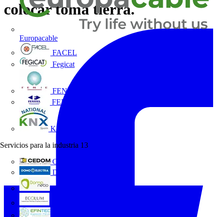
colocar toma tierra.
Europacable
FACEL
Fegicat
FENIE
FENITEL
KNX España
Servicios para la industria
13
CEDOM
Domo Electra
Domonetio
Ecolum
Efintec