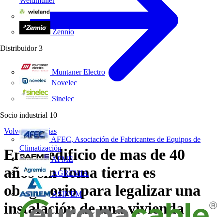
Weidmüller
Wieland Electric
Zennio
Distribuidor
3
Muntaner Electro
Novelec
Sinelec
Socio industrial
10
Volver a Noticias
AFEC, Asociación de Fabricantes de Equipos de
Climatización
En un edificio de mas de 40
AFME
años sin Toma tierra es
AGREMIA
obligatorio para legalizar una
ASINEM
instalación de una vivienda