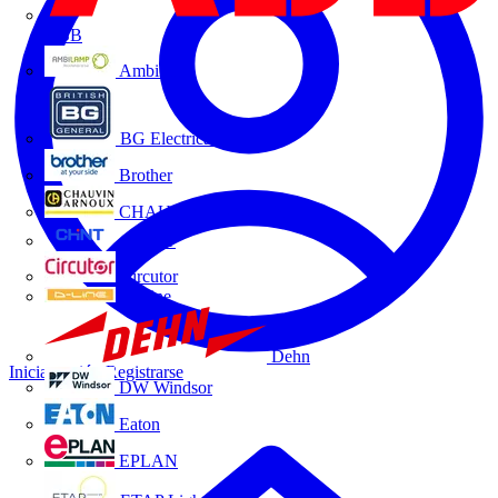
ABB
Ambilamp
BG Electrical
Brother
CHAUVIN ARNOUX
CHINT
Circutor
D-Line
Dehn
Iniciar sesión
Registrarse
DW Windsor
Eaton
EPLAN