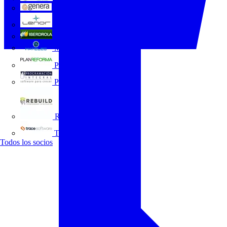
GENERA
Grupo Lenor
Iberdrola
MATELEC
Plan Reforma
Programación Integral
REBUILD
Trace Software
Todos los socios