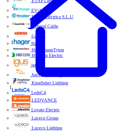
ETAP Lighting
EVcharge
Finder Eléctrica S.L.U
General Cable
Gewiss
Hager
HellermannTyton
Hyundai Electric
igus
Juice Technology
Kingfisher Lighting
Inicio
LedsC4
LEDVANCE
Lovato Electric
Luceco Group
Luceco Lighting