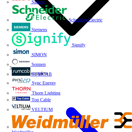
Salicru
Schneider Electric
Siemens
Signify
SIMON
Sonnen
Webinar completo
SUMCAB
Sync Energy
Thorn Lighting
Top Cable
VELTIUM