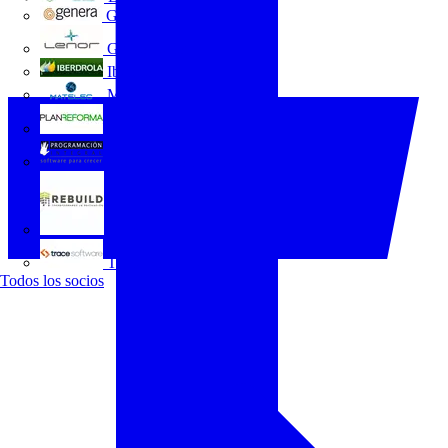
GENERA
Grupo Lenor
Iberdrola
MATELEC
Plan Reforma
Programación Integral
REBUILD
Trace Software
Todos los socios