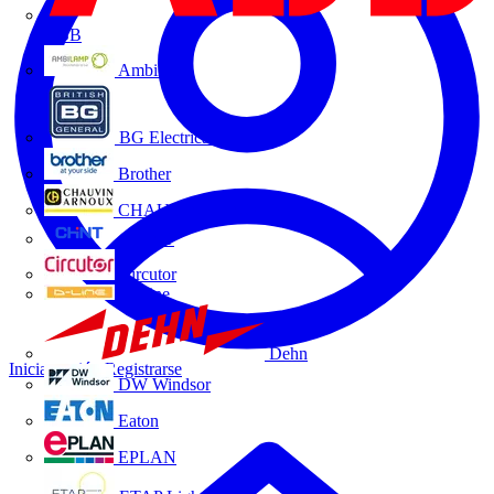
ABB
Ambilamp
BG Electrical
Brother
CHAUVIN ARNOUX
CHINT
Circutor
D-Line
Dehn
Iniciar sesión
Registrarse
DW Windsor
Eaton
EPLAN