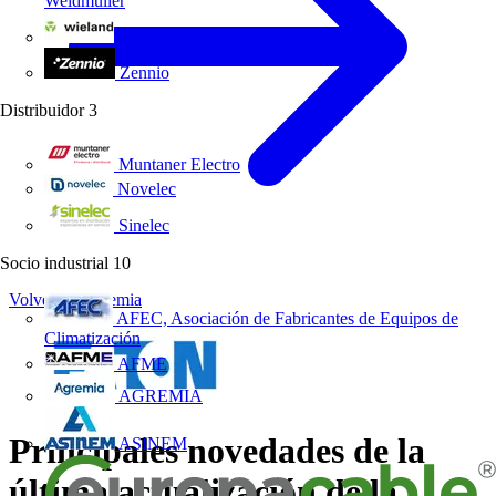
Weidmüller
Wieland Electric
Zennio
Distribuidor
3
Muntaner Electro
Novelec
Sinelec
Socio industrial
10
Volver a Academia
AFEC, Asociación de Fabricantes de Equipos de
Climatización
AFME
AGREMIA
Principales novedades de la
ASINEM
última actualización de la