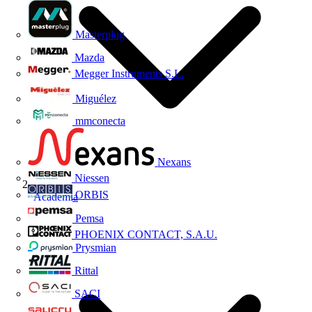
Masterplug
Mazda
Megger Instruments S.L.
Miguélez
mmconecta
Nexans
Niessen
ORBIS
Academia
Pemsa
PHOENIX CONTACT, S.A.U.
Prysmian
Rittal
SACI