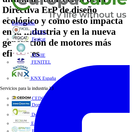
Directiva ErP de diseño
ecológico y como esto impacta
Europacable
en la industria y en la nueva
FACEL
Fegicat
generación de motores más
eficientes
FENIE
FENITEL
KNX España
Servicios para la industria
13
CEDOM
Domo Electra
Domonetio
Ecolum
Efintec