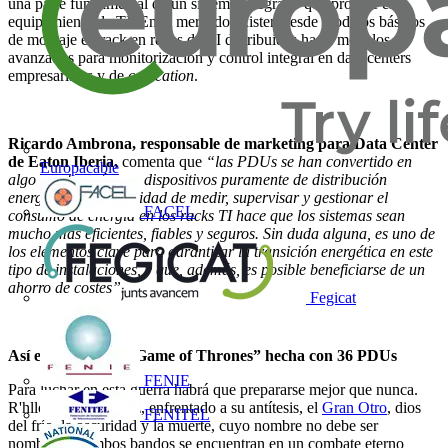
una parte fundamental de un sistema integrado que protege el
equipamiento de TI. En el mercado existen desde modelos básicos
de montaje en rack en redes de TI distribuidas hasta modelos
avanzados para monitorización y control integral en data centers
empresariales y de
colocation
.
Ricardo Ambrona, responsable de marketing para Data Center
de Eaton Iberia,
comenta que
“las PDUs se han convertido en
Europacable
algo mucho más que dispositivos puramente de distribución
energética. Su capacidad de medir, supervisar y gestionar el
FACEL
consumo de energía en los racks TI hace que los sistemas sean
mucho más eficientes, fiables y seguros. Sin duda alguna, es uno de
los elementos clave para garantizar la transición energética en este
tipo de instalaciones, y que, además, es posible beneficiarse de un
ahorro de costes”.
Fegicat
Así es el trono de “Game of Thrones” hecha con 36 PDUs
FENIE
Para luchar en esta guerra habrá que prepararse mejor que nunca.
R'hllor, dios de la luz, enfrentado a su antítesis, el
Gran Otro
, dios
FENITEL
del frío, la oscuridad y la muerte, cuyo nombre no debe ser
nombrado. Ambos bandos se encuentran en un combate eterno