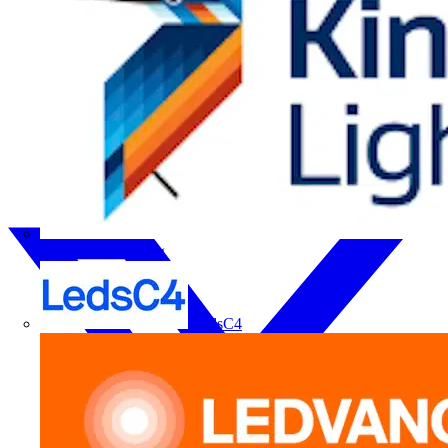
Kingfisher Lighting
LedsC4