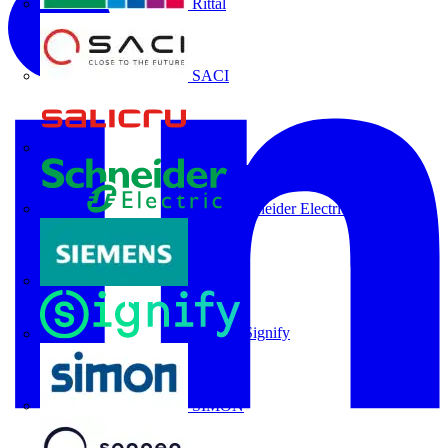
Rittal
SACI
Salicru
Schneider Electric
Siemens
Signify
SIMON