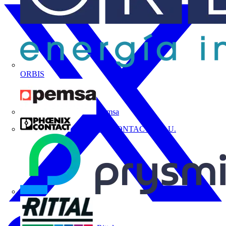
ORBIS
Pemsa
PHOENIX CONTACT, S.A.U.