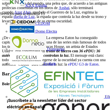
sobre el destino del mundo, una pelea que, de acuerdo a las antiguas
KNX España
profecías contenidas en los libros de
Asshai
, sólo terminará
cuando
Azor Ahai
, apodado el Guerrero de la Luz, esgrima la
Servicios para la industria
13
espada
dueña de Luz
,
la espada que controla la luz desde su trono y
levante a los dragones de su eterna oscuridad.
CEDOM
Domo Electra
¿De qué estamos hablando? La empresa Eaton ha conseguido
capitalizar la popularidad de una de las series más famosas de todos
los tiempos tras encargar
a Lucas House, un artista de Estados
Domonetio
Unidos, que construyese un
trono de hierro con
36 ePDU: 36
auténticas “espadas” que controlan la luz
.
El mensaje está claro:
t
odo aquel que quiera protegerse de la oscuridad ya cuenta con una
Ecolum
auténtica “espada” para controlar la luz:
la
ePDU G3 de Eaton.
Barra lateral
Boletín informativo
Efi
¡Suscríbete a la newsletter líder del sector
eléctrico en España!