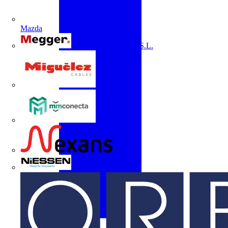
Mazda
Megger Instruments S.L.
Miguélez
mmconecta
Nexans
Niessen