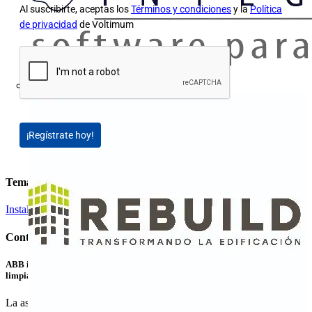
Al suscribirte, aceptas los
Términos y condiciones
y la
Política
de privacidad
de Voltimum
¡Regístrate hoy!
Temas
Instalación eléctrica
Contenidos relacionados
ABB invierte en LevelTen Energy para contribuir al suministro de energía
limpia
La asociación y la inversión en LevelTen Energy, el...