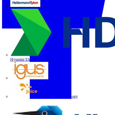
HellermannTyton
Hyundai Electric
igus
Juice Technology