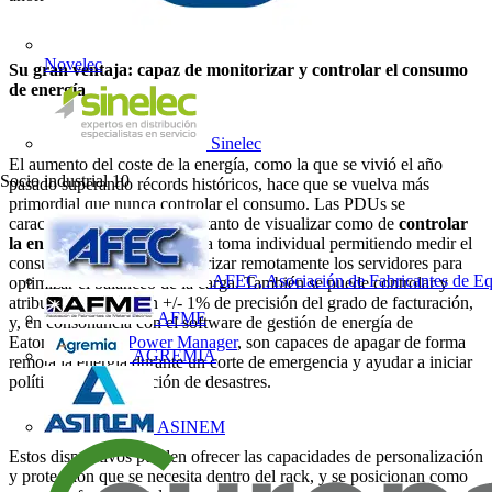
Novelec
Su gran ventaja: capaz de monitorizar y controlar el consumo
de energía
Sinelec
El aumento del coste de la energía, como la que se vivió el año
Socio industrial
10
pasado superando récords históricos, hace que se vuelva más
primordial que nunca controlar el consumo. Las PDUs se
caracterizan por ser capaces tanto de visualizar como de
controlar
la energía
hasta el nivel de la toma individual permitiendo medir el
consumo, además de monitorizar remotamente los servidores para
AFEC, Asociación de Fabricantes de Eq
optimizar el balanceo de la carga. También se puede controlar y
atribuir los costes con +/- 1% de precisión del grado de facturación,
AFME
y, en consonancia con el software de gestión de energía de
Eaton
Intelligent Power Manager
, son capaces de apagar de forma
AGREMIA
remota la energía durante un corte de emergencia y ayudar a iniciar
políticas de recuperación de desastres.
ASINEM
Estos dispositivos pueden ofrecer las capacidades de personalización
y protección que se necesita dentro del rack, y se posicionan como