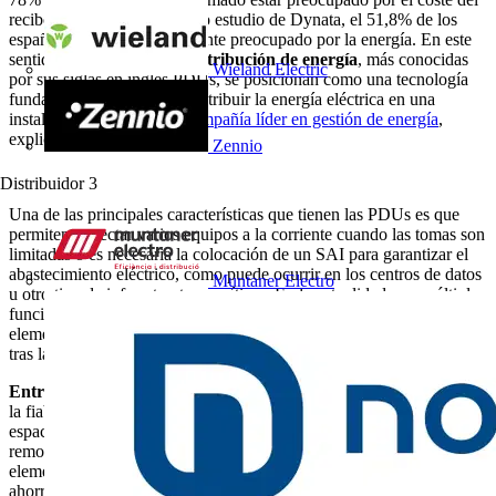
recibo de la luz, y según otro estudio de Dynata, el 51,8% de los
españoles está extremadamente preocupado por la energía. En este
sentido
, las unidades de distribución de energía
, más conocidas
Wieland Electric
por sus siglas en inglés PDUs, se posicionan como una tecnología
fundamental que ayuda a distribuir la energía eléctrica en una
instalación de TI.
Eaton, compañía líder en gestión de energía
,
explica el porqué.
Zennio
Distribuidor
3
Una de las principales características que tienen las PDUs es que
permiten conectar varios equipos a la corriente cuando las tomas son
limitadas o es necesaria la colocación de un SAI para garantizar el
abastecimiento eléctrico, como puede ocurrir en los centros de datos
Muntaner Electro
u otro tipo de infraestructuras críticas. En la actualidad, sus múltiples
funciones y versatilidad ya han convertido a las PDUs en un
elemento indispensable en las instalaciones modernas, y más aún
tras la crisis energética vivida recientemente.
Entre los beneficios
que son capaces de aportar, podemos destacar
la fiabilidad mejorada de las instalaciones de IT, el ahorro de
espacio, la instalación y mantenimiento simplificados, el control
remoto, la continuidad de servicio en caso de sustitución de un
elemento, la recopilación y monitorización de datos ambientales y el
ahorro de dinero en componentes de red.