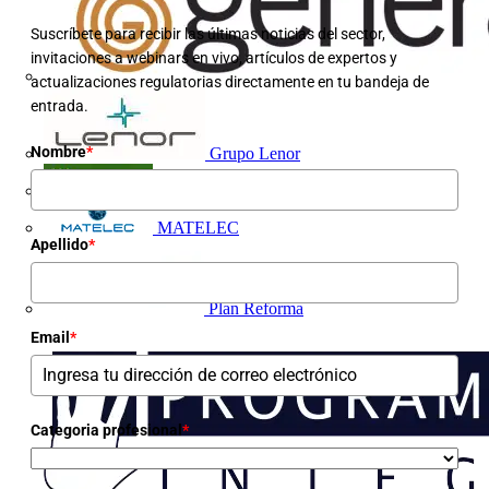
Suscríbete para recibir las últimas noticias del sector,
invitaciones a webinars en vivo, artículos de expertos y
actualizaciones regulatorias directamente en tu bandeja de
entrada.
Nombre
*
Grupo Lenor
Iberdrola
MATELEC
Apellido
*
Plan Reforma
Email
*
Categoria profesional
*