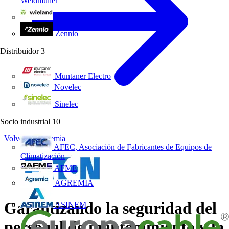
Weidmüller
Wieland Electric
Zennio
Distribuidor
3
Muntaner Electro
Novelec
Sinelec
Socio industrial
10
Volver a Academia
AFEC, Asociación de Fabricantes de Equipos de
Climatización
AFME
AGREMIA
Garantizando la seguridad del
ASINEM
personal de mantenimiento y la