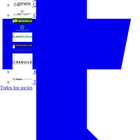
GENERA
Grupo Lenor
Iberdrola
MATELEC
Plan Reforma
Programación Integral
REBUILD
Trace Software
Todos los socios