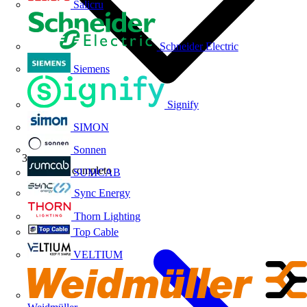
Salicru
Schneider Electric
Siemens
Signify
SIMON
Sonnen
Webinar completo
SUMCAB
Sync Energy
Thorn Lighting
Top Cable
VELTIUM