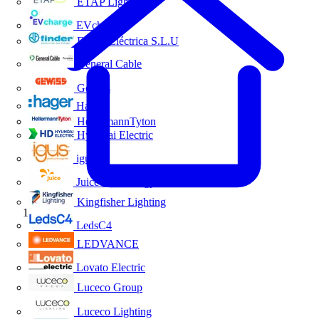
ETAP Lighting
EVcharge
Finder Eléctrica S.L.U
General Cable
Gewiss
Hager
HellermannTyton
Hyundai Electric
igus
Juice Technology
Kingfisher Lighting
Inicio
LedsC4
LEDVANCE
Lovato Electric
Luceco Group
Luceco Lighting