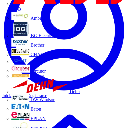
ABB
Ambilamp
BG Electrical
Brother
CHAUVIN ARNOUX
CHINT
Circutor
D-Line
Dehn
Iniciar sesión
Registrarse
DW Windsor
Eaton
EPLAN