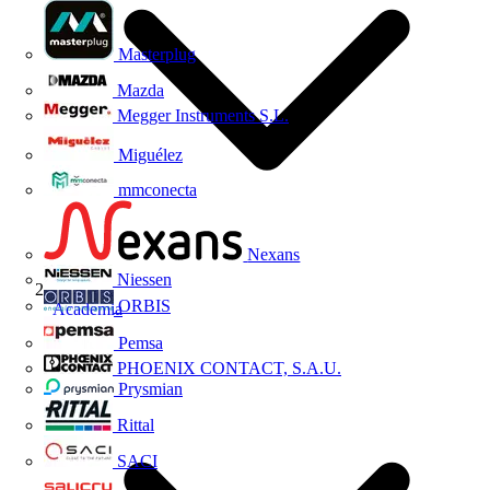
Masterplug
Mazda
Megger Instruments S.L.
Miguélez
mmconecta
Nexans
Niessen
ORBIS
Academia
Pemsa
PHOENIX CONTACT, S.A.U.
Prysmian
Rittal
SACI