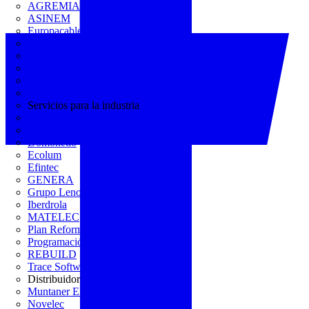
AGREMIA
ASINEM
Europacable
FACEL
Fegicat
FENIE
FENITEL
KNX España
Servicios para la industria
CEDOM
Domo Electra
Domonetio
Ecolum
Efintec
GENERA
Grupo Lenor
Iberdrola
MATELEC
Plan Reforma
Programación Integral
REBUILD
Trace Software
Distribuidor
Muntaner Electro
Novelec