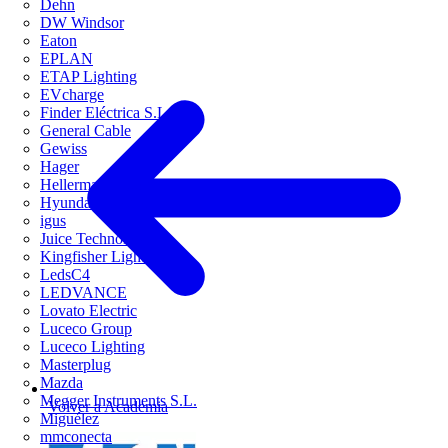
Dehn
DW Windsor
Eaton
EPLAN
ETAP Lighting
EVcharge
Finder Eléctrica S.L.U
General Cable
Gewiss
Hager
HellermannTyton
Hyundai Electric
igus
Juice Technology
Kingfisher Lighting
LedsC4
LEDVANCE
Lovato Electric
Luceco Group
Luceco Lighting
Masterplug
Mazda
Megger Instruments S.L.
Volver a Academia
Miguélez
mmconecta