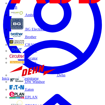
ABB
Ambilamp
BG Electrical
Brother
CHAUVIN ARNOUX
CHINT
Circutor
D-Line
Dehn
Iniciar sesión
Registrarse
DW Windsor
Eaton
EPLAN