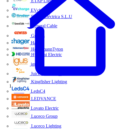
ETAP Lighting
EVcharge
Finder Eléctrica S.L.U
General Cable
Gewiss
Hager
HellermannTyton
Hyundai Electric
igus
Juice Technology
Kingfisher Lighting
Inicio
LedsC4
LEDVANCE
Lovato Electric
Luceco Group
Luceco Lighting