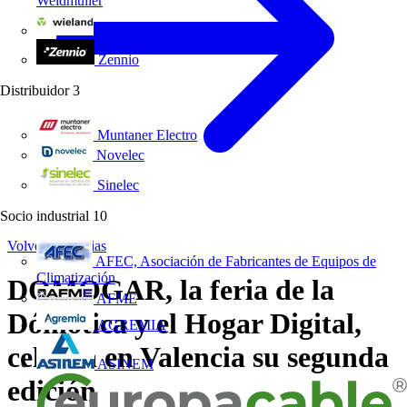
Weidmüller
Wieland Electric
Zennio
Distribuidor
3
Muntaner Electro
Novelec
Sinelec
Socio industrial
10
Volver a Noticias
AFEC, Asociación de Fabricantes de Equipos de
Climatización
DOMOGAR, la feria de la
AFME
Dómotica y el Hogar Digital,
AGREMIA
celebra en Valencia su segunda
ASINEM
edición