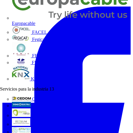
Europacable
FACEL
Fegicat
FENIE
FENITEL
KNX España
Servicios para la industria
13
CEDOM
Domo Electra
Domonetio
Ecolum
Efintec