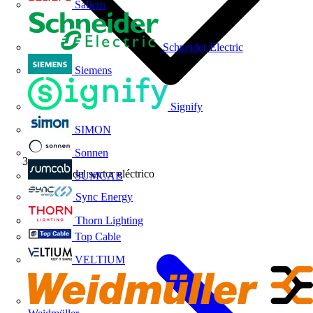
Salicru
Schneider Electric
Siemens
Signify
SIMON
Sonnen
Noticias del sector eléctrico
SUMCAB
Sync Energy
Thorn Lighting
Top Cable
VELTIUM