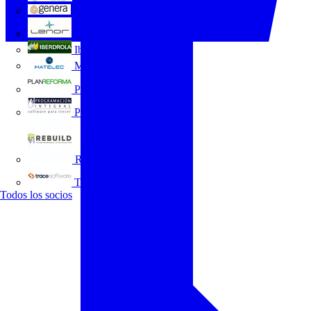
GENERA
Grupo Lenor
Iberdrola
MATELEC
Plan Reforma
Programación Integral
REBUILD
Trace Software
Todos los socios