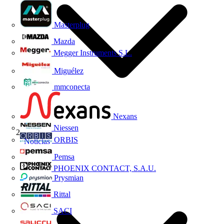
Masterplug
Mazda
Megger Instruments S.L.
Miguélez
mmconecta
Nexans
Niessen
ORBIS
Noticias
Pemsa
PHOENIX CONTACT, S.A.U.
Prysmian
Rittal
SACI