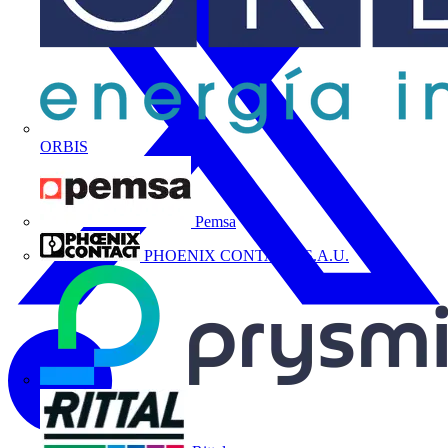
ORBIS
Pemsa
PHOENIX CONTACT, S.A.U.