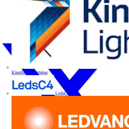
Kingfisher Lighting
LedsC4