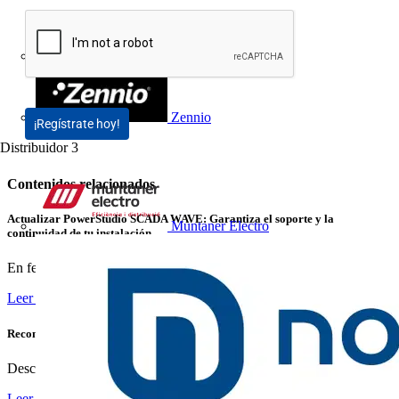
Wieland Electric
Zennio
¡Regístrate hoy!
Distribuidor
3
Contenidos relacionados
Actualizar PowerStudio SCADA WAVE: Garantiza el soporte y la
Muntaner Electro
continuidad de tu instalación
En febrero de 2026 finalizará oficialmente el soporte para...
Leer más
Reconexión Inteligente: Garantiza Suministro Continuo sin Interrupciones
Descubre cómo las protecciones inteligentes de Chint...
Leer más