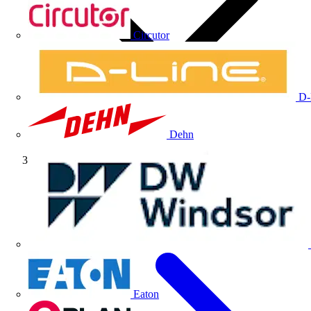
Circutor
D-
Dehn
Volti TV
Eaton