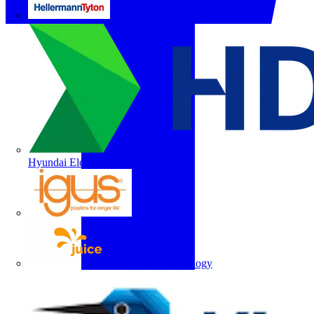
HellermannTyton
Hyundai Electric
igus
Juice Technology