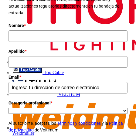
actualizaciones regulatorias directamente en tu bandeja de
entrada.
Nombre
*
Apellido
*
Top Cable
Email
*
VELTIUM
Categoria profesional
*
Al suscribirte, aceptas los
Términos y condiciones
y la
Política
de privacidad
de Voltimum
Weidmüller