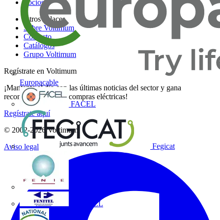
Socios
Otros enlaces
Sobre Voltimum
Contacto
Catálogos
Grupo Voltimum
Regístrate en Voltimum
Europacable
¡Mantente al día con las últimas noticias del sector y gana
recompensas por tus compras eléctricas!
FACEL
Regístrate aquí
© 2002-
2026
Voltimum
Fegicat
Aviso legal
FENIE
FENITEL