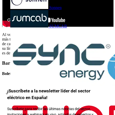
Sonnen
SUMCAB
Al ver las protecciones del cuadro eléctrico, observamos que nada
más tienen un circuito de protección (como antiguamente estaba el
de casa de mi abuela), además, está sobredimensionado, puesto que
su línea de salida es de 2.5 mm2 y el magnetotérmico de protección
es de 40 A, cuando debería ser de 16 A.
Barra lateral
Boletín informativo
¡Suscríbete a la newsletter líder del sector
eléctrico en España!
Suscríbete para recibir las últimas noticias del sector,
invitaciones a webinars en vivo, artículos de expertos y