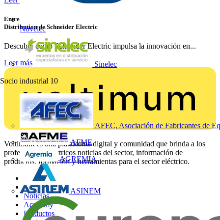
Entrevista con Luis Catalán, Business Development Director Home &
Distribution de Schneider Electric
Novelec
Descubre cómo Schneider Electric impulsa la innovación en...
Leer más
Sinelec
Socio industrial
10
AFEC, Asociación de Fabricantes de Eq
AFME
Voltimum es una plataforma digital y comunidad que brinda a los
profesionales eléctricos noticias del sector, información de
AGREMIA
productos, formación y herramientas para el sector eléctrico.
Mapa del sitio
Inicio
ASINEM
Noticias
Academy
Productos