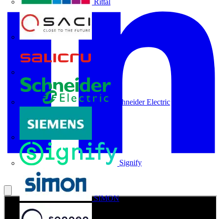
Rittal
SACI
Salicru
Schneider Electric
Siemens
Signify
SIMON