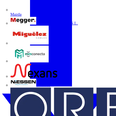
Mazda
Megger Instruments S.L.
Miguélez
mmconecta
Nexans
Niessen