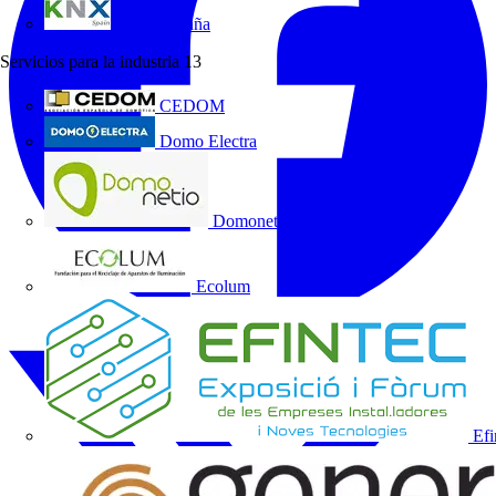
KNX España
Servicios para la industria
13
CEDOM
Domo Electra
Domonetio
Ecolum
Efi