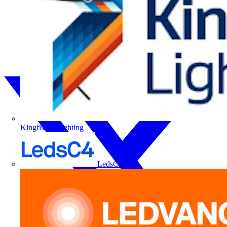
Kingfisher Lighting
LedsC4