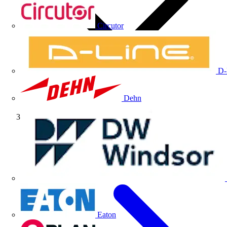
Circutor
D-
Dehn
Tutorial
Eaton