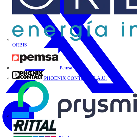
ORBIS
Pemsa
PHOENIX CONTACT, S.A.U.