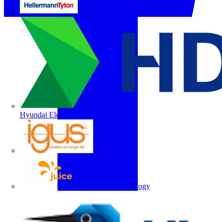
HellermannTyton
Hyundai Electric
igus
Juice Technology