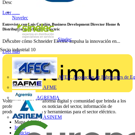
Descubre cómo las protecciones inteligentes de Chint...
Leer más
Novelec
Entrevista con Luis Catalán, Business Development Director Home &
Distribution de Schneider Electric
Sinelec
Descubre cómo Schneider Electric impulsa la innovación en...
Socio industrial
10
Leer más
AFEC, Asociación de Fabricantes de Eq
AFME
AGREMIA
Voltimum es una plataforma digital y comunidad que brinda a los
profesionales eléctricos noticias del sector, información de
productos, formación y herramientas para el sector eléctrico.
ASINEM
Mapa del sitio
Inicio
Noticias