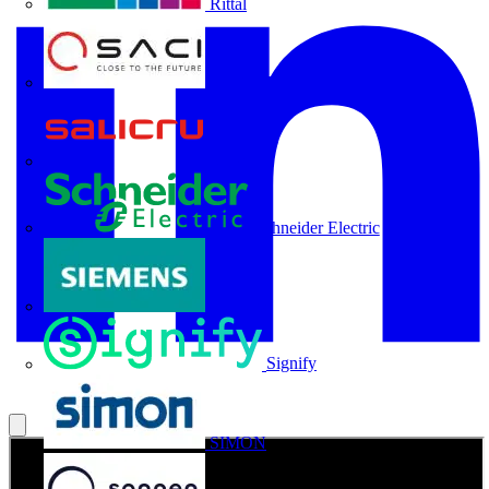
Rittal
SACI
Salicru
Schneider Electric
Siemens
Signify
SIMON