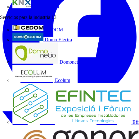
KNX España
Servicios para la industria
13
CEDOM
Domo Electra
Domonetio
Ecolum
Efi