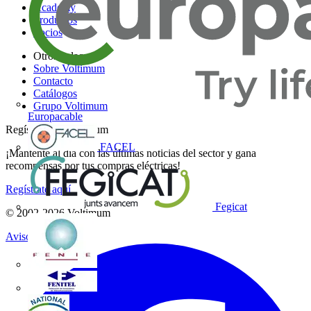
Academy
Productos
Socios
Otros enlaces
Sobre Voltimum
Contacto
Catálogos
Grupo Voltimum
Europacable
Regístrate en Voltimum
FACEL
¡Mantente al día con las últimas noticias del sector y gana
recompensas por tus compras eléctricas!
Regístrate aquí
Fegicat
© 2002-
2026
Voltimum
Aviso legal
FENIE
FENITEL