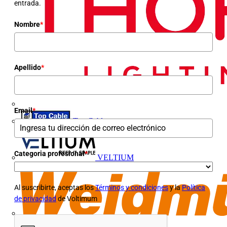
entrada.
Nombre
*
Apellido
*
Email
*
Top Cable
Categoria profesional
*
VELTIUM
Al suscribirte, aceptas los
Términos y condiciones
y la
Política
de privacidad
de Voltimum
Weidmüller