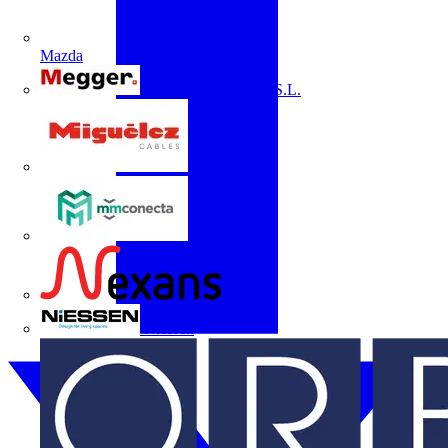
Mazda
Megger Instruments S.L.
Miguélez
mmconecta
Nexans
Niessen