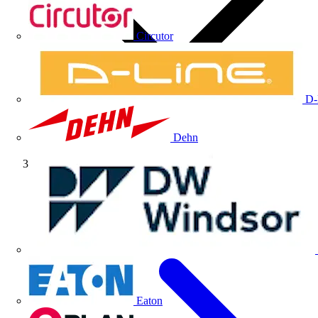
Circutor
D-
Dehn
Tutorial
Eaton