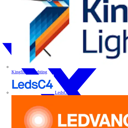
Kingfisher Lighting
LedsC4