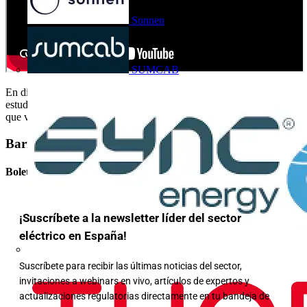
Sonnen
SUMCAB
En directo se hace cambio de instalación trifásica a monofásica y
estudiamos la factura de luz trifásica para enseñar al cliente el ahorro
que va a obtener por cambiar su instalación a monofásica.
Barra lateral
Boletín informativo
¡Suscríbete a la newsletter líder del sector
eléctrico en España!
Suscríbete para recibir las últimas noticias del sector,
invitaciones a webinars en vivo, artículos de expertos y
actualizaciones regulatorias directamente en tu bandeja de