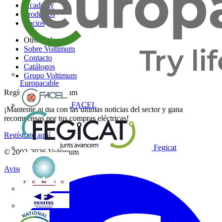
Academy
Productos
Socios
Otros enlaces
Sobre Voltimum
Contacto
Catálogos
Grupo Voltimum
Europacable
Regístrate en Voltimum
FACEL
¡Mantente al día con las últimas noticias del sector y gana
recompensas por tus compras eléctricas!
Regístrate aquí
Fegicat
© 2002-
2026
Voltimum
Aviso legal
FENIE
FENITEL