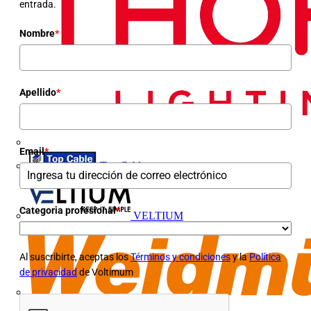
entrada.
Nombre
*
Apellido
*
Email
*
Top Cable
Categoria profesional
*
VELTIUM
Al suscribirte, aceptas los
Términos y condiciones
y la
Política
de privacidad
de Voltimum
Weidmüller