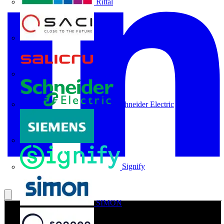
Rittal
SACI
Salicru
Schneider Electric
Siemens
Signify
SIMON