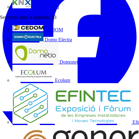
KNX España
Servicios para la industria
13
CEDOM
Domo Electra
Domonetio
Ecolum
Efi