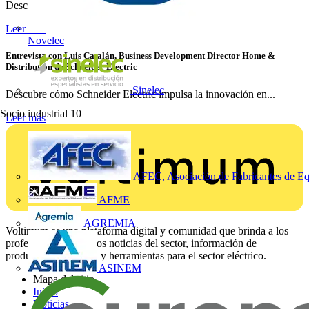
Descubre cómo las protecciones inteligentes de Chint...
Leer más
Novelec
Entrevista con Luis Catalán, Business Development Director Home &
Distribution de Schneider Electric
Sinelec
Descubre cómo Schneider Electric impulsa la innovación en...
Socio industrial
10
Leer más
AFEC, Asociación de Fabricantes de Eq
AFME
AGREMIA
Voltimum es una plataforma digital y comunidad que brinda a los
profesionales eléctricos noticias del sector, información de
productos, formación y herramientas para el sector eléctrico.
ASINEM
Mapa del sitio
Inicio
Noticias