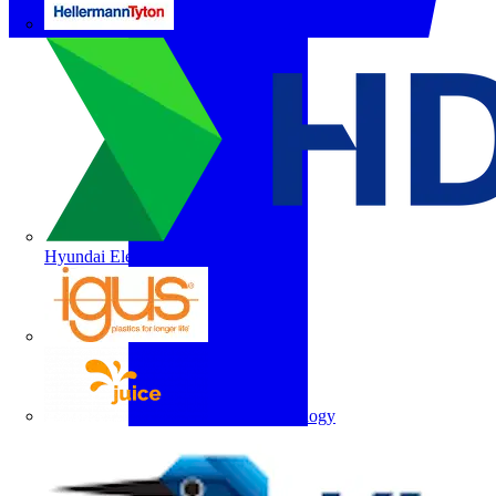
HellermannTyton
Hyundai Electric
igus
Juice Technology