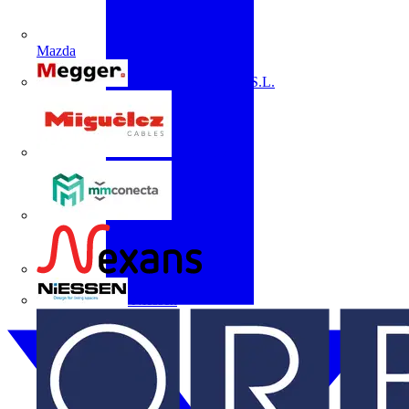
Mazda
Megger Instruments S.L.
Miguélez
mmconecta
Nexans
Niessen