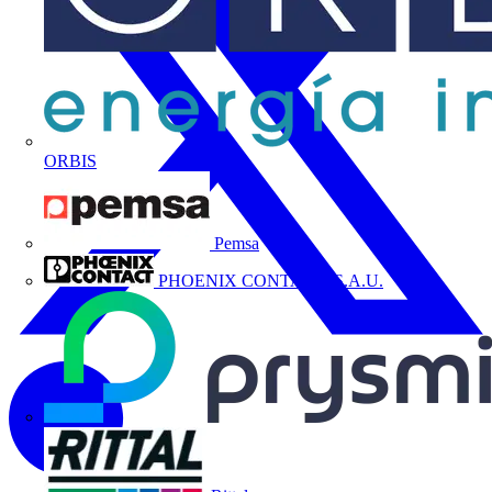
ORBIS
Pemsa
PHOENIX CONTACT, S.A.U.