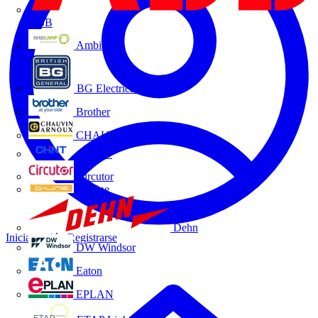
ABB
Ambilamp
BG Electrical
Brother
CHAUVIN ARNOUX
CHINT
Circutor
D-Line
Dehn
Iniciar sesión
Registrarse
DW Windsor
Eaton
EPLAN