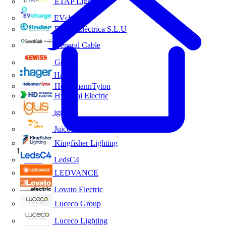
ETAP Lighting
EVcharge
Finder Eléctrica S.L.U
General Cable
Gewiss
Hager
HellermannTyton
Hyundai Electric
igus
Juice Technology
Kingfisher Lighting
Inicio
LedsC4
LEDVANCE
Lovato Electric
Luceco Group
Luceco Lighting