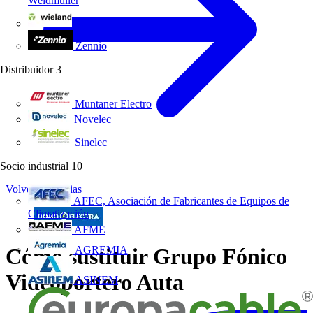
Weidmüller
Wieland Electric
Zennio
Distribuidor
3
Muntaner Electro
Novelec
Sinelec
Socio industrial
10
Volver a Noticias
AFEC, Asociación de Fabricantes de Equipos de
Climatización
AFME
AGREMIA
Cómo sustituir Grupo Fónico
Videoportero Auta
ASINEM