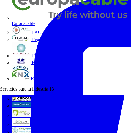
Europacable
FACEL
Fegicat
FENIE
FENITEL
KNX España
Servicios para la industria
13
CEDOM
Domo Electra
Domonetio
Ecolum
Efintec