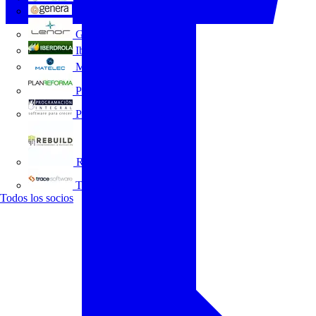
GENERA
Grupo Lenor
Iberdrola
MATELEC
Plan Reforma
Programación Integral
REBUILD
Trace Software
Todos los socios