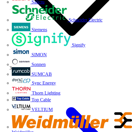
Salicru
Schneider Electric
Siemens
Signify
SIMON
Sonnen
Tutorial
SUMCAB
Sync Energy
Thorn Lighting
Top Cable
VELTIUM