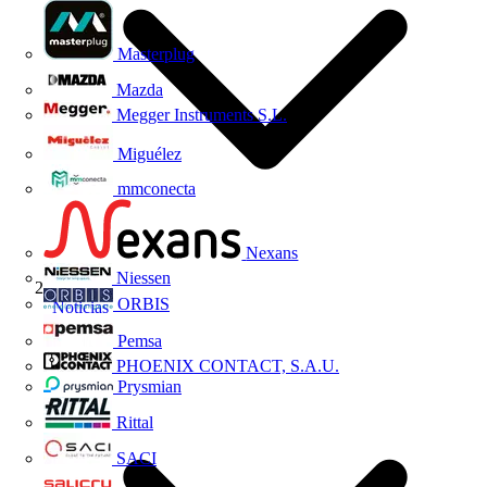
Masterplug
Mazda
Megger Instruments S.L.
Miguélez
mmconecta
Nexans
Niessen
ORBIS
Noticias
Pemsa
PHOENIX CONTACT, S.A.U.
Prysmian
Rittal
SACI