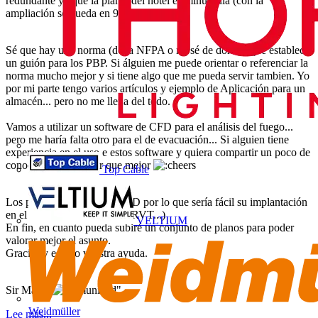
redundante ya que la planta del hotel es minúscula (con la
ampliación se queda en 9 habitaciones).
Sé que hay una norma (de la NFPA o no sé de dónde) que establece
un guión para los PBP. Si álguien me puede orientar o referenciar la
norma mucho mejor y si tiene algo que me pueda servir tambien. Yo
por mi parte tengo varios artículos y ejemplo de Aplicación para un
almacén... pero no me llena del todo.
Vamos a utilizar un software de CFD para el análisis del fuego...
pero me haría falta otro para el de evacuación... Si alguien tiene
experiencia en el uso e estos software y quiera compartir un poco de
conocimiento... mejor que mejor
Top Cable
Los planos los tenemos en 3D por lo que sería fácil su implantación
en el software (DWG, IFC, RVT...)
VELTIUM
En fin, en cuanto pueda subiré un conjunto de planos para poder
valorar mejor el asunto.
Gracias y espero vuestra ayuda.
Sir Maky.
"
Weidmüller
Lee más...