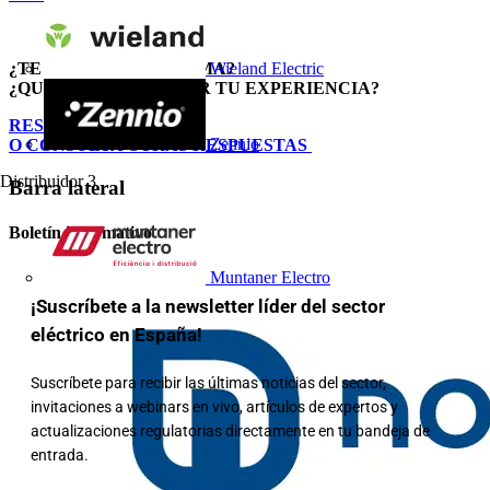
¿TE INTERESA EL TEMA?
Wieland Electric
¿QUIERES COMPARTIR TU EXPERIENCIA?
RESPONDE AQUÍ
Zennio
O CONSULTA OTRAS RESPUESTAS
Distribuidor
3
Barra lateral
Boletín informativo
Muntaner Electro
¡Suscríbete a la newsletter líder del sector
eléctrico en España!
Suscríbete para recibir las últimas noticias del sector,
invitaciones a webinars en vivo, artículos de expertos y
actualizaciones regulatorias directamente en tu bandeja de
entrada.