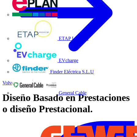
EPLAN
ETAP Lighting
EVcharge
Finder Eléctrica S.L.U
Volver a Noticias
General Cable
Diseño Basado en Prestaciones
o diseño Prestacional.