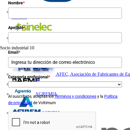
Nombre
*
Novelec
Apellido
*
Sinelec
Socio industrial
10
Email
*
AFEC, Asociación de Fabricantes de Eq
Categoria profesional
*
AFME
AGREMIA
Al suscribirte, aceptas los
Términos y condiciones
y la
Política
de privacidad
de Voltimum
ASINEM