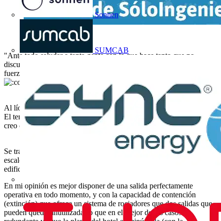
Sonnen
SUMCAB
"Ante todo saludar a tanta gente con la que hace tanto que no
discuto, jajajaj
espero sigáis todos por aquí con tanta
fuerza como os recuerdo. vaya ésta por vosotros
.
Al lío.
El tema que me trae es un proyecto en el que ando liado y en el que
creo que un diseño prestacional es la mejor de las soluciones.
Se trata de un hotel al que tras la ampliación se le exige una segunda
escalera (B+3) pero que realmente sería mucho mejor dotar al
edificio de un sistema de rociadores.
En mi opinión es mejor disponer de una salida perfectamente
operativa en todo momento, y con la capacidad de contención
(extinción) que ofrece un sistema de rociadores que dos salidas que
pueden quedar inutilizadas o que en el mejor de los casos es