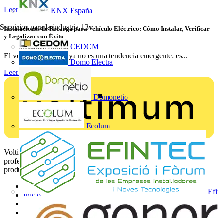
Leer más
KNX España
Servicios para la industria
13
Instalaciones de Recarga para Vehículo Eléctrico: Cómo Instalar, Verificar
y Legalizar con Éxito
CEDOM
El vehículo eléctrico ya no es una tendencia emergente: es...
Domo Electra
Leer más
Domonetio
Ecolum
Voltimum es una plataforma digital y comunidad que brinda a los
profesionales eléctricos noticias del sector, información de
productos, formación y herramientas para el sector eléctrico.
Mapa del sitio
Efi
Inicio
Noticias
Academy