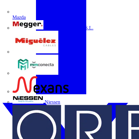
Mazda
Megger Instruments S.L.
Miguélez
mmconecta
Nexans
Niessen