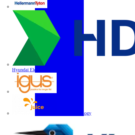
HellermannTyton
Hyundai Electric
igus
Juice Technology