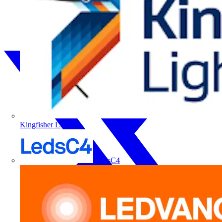
Kingfisher Lighting
LedsC4