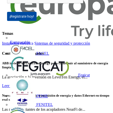
¡Regístrate hoy!
Temas
Europacable
Instalación eléctrica
Sistemas de seguridad y protección
FACEL
Contenidos relacionados
ABB invierte en LevelTen Energy para contribuir al suministro de energía
limpia
Fegicat
La asociación y la inversión en LevelTen Energy, el...
Leer más
Nuevas variantes para la transmisión de energía y datos Ethernet en tiempo
FENIE
real sin contacto
FENITEL
Las nuevas variantes de los acopladores NearFi de...