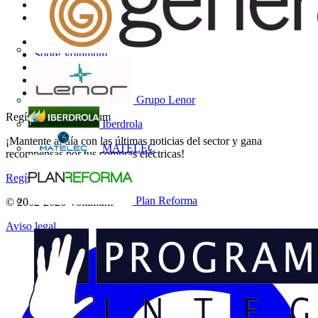
Productos
Socios
Otros enlaces
Sobre Voltimum
Contacto
Catálogos
Grupo Voltimum
Grupo Lenor
Regístrate en Voltimum
Iberdrola
¡Mantente al día con las últimas noticias del sector y gana
MATELEC
recompensas por tus compras eléctricas!
Regístrate aquí
Plan Reforma
© 2002-
2026
Voltimum
Aviso legal