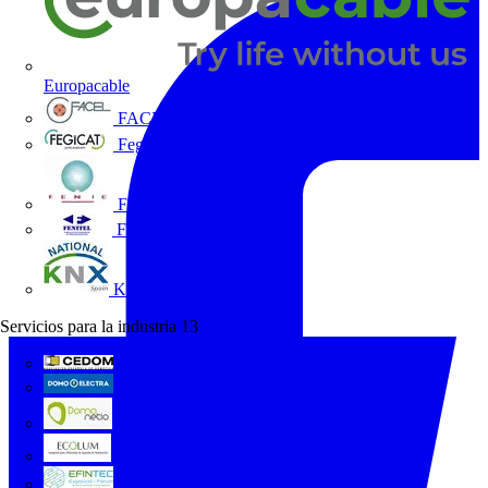
Europacable
FACEL
Fegicat
FENIE
FENITEL
KNX España
Servicios para la industria
13
CEDOM
Domo Electra
Domonetio
Ecolum
Efintec