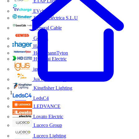
ETAP Lighting
EVcharge
Finder Eléctrica S.L.U
General Cable
Gewiss
Hager
HellermannTyton
Hyundai Electric
igus
Juice Technology
Kingfisher Lighting
Inicio
LedsC4
LEDVANCE
Lovato Electric
Luceco Group
Luceco Lighting