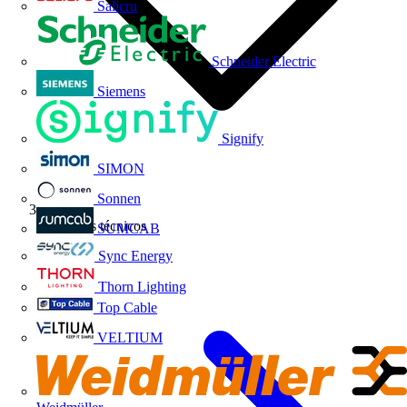
Salicru
Schneider Electric
Siemens
Signify
SIMON
Sonnen
Artículos técnicos
SUMCAB
Sync Energy
Thorn Lighting
Top Cable
VELTIUM