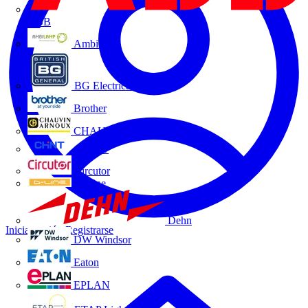
ABB
Ambilamp
BG Electrical
Brother
CHAUVIN ARNOUX
CHINT
Circutor
D-Line
Dehn
Iniciar sesión
Registrarse
DW Windsor
Eaton
EPLAN