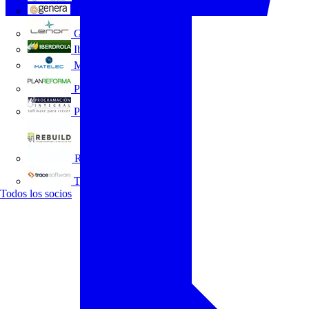
GENERA
Grupo Lenor
Iberdrola
MATELEC
Plan Reforma
Programación Integral
REBUILD
Trace Software
Todos los socios