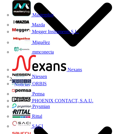
Masterplug
Mazda
Megger Instruments S.L.
Miguélez
mmconecta
Nexans
Niessen
ORBIS
Noticias
Pemsa
PHOENIX CONTACT, S.A.U.
Prysmian
Rittal
SACI