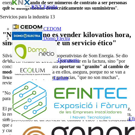
energética
pasando de ser números de contrato a ser personas
KNX España
que se autogestionan democráticamente sus suministros
".
Servicios para la industria
13
CEDOM
"Nuestro fin no es vender kilovatios hora,
Domo Electra
sino proveernos de un servicio ético"
Silvia Bueno es una de las cooperativistas de Som Energia. Se dio
Domonetio
de alta en verano de 2013, no por ahorrar en la factura, sino "por
conciencia pura y dura", para
aportar su "granito" al cambio de
modelo energético
. Confía en ellos, asegura, porque no se van a
llevar el dinero y porque las ganancias, "que no son muchas",
Ecolum
revierten en el proyecto.
"No malgastamos, el precio que marcamos es el que necesitamos
para el gasto que tenemos", subraya Huijink.
El presidente de
EnergÉtica
, el ingeniero industrial Rodrigo J. Ruiz,
lo resume de esta manera: "Nuestro fin no es vender kilovatios hora,
Efi
sino proveernos de un servicio de calidad y ético". Esta cooperativa,
que actúa en Castilla y León, nació en Valladolid en febrero de 2015
y cuenta actualmente con 630 socios y más de medio millar de