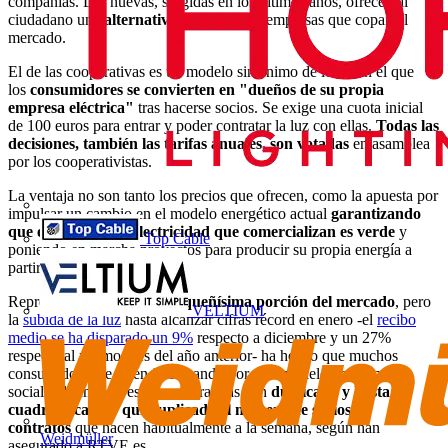
compañías. Las nuevas, surgidas en los últimos años, ofrecen al
ciudadano una
alternativa
a las grandes empresas que copan el
mercado.
El de las cooperativas es un modelo sin ánimo de lucro en el que
los
consumidores se convierten en "dueños de su propia
empresa eléctrica"
tras hacerse socios. Se exige una cuota inicial
de 100 euros para entrar y poder contratar la luz con ellas.
Todas las
decisiones, también las tarifas anuales, son votadas
en asamblea
por los cooperativistas.
La ventaja no son tanto los precios que ofrecen, como la apuesta por
impulsar un cambio en el modelo energético actual
garantizando
que el 100% de la electricidad que comercializan es verde
y
Top Cable
poniendo en marcha proyectos para producir su propia energía a
partir de fuentes renovables.
Representan todavía una
pequeñísima porción del mercado
, pero
VELTIUM
la
subida de la luz
hasta alcanzar cifras récord en enero -el
recibo
medio se ha disparado un 9%
respecto a diciembre y un 27%
respecto al mismo mes del año anterior- ha hecho que muchos
consumidores se estén interesando por este modelo de economía
social. Algunas de estas cooperativas han
duplicado y hasta
cuadruplicado y quintuplicado el número de socios y
contratos
que hacen habitualmente a la semana, según han
Weidmüller
asegurado a RTVE.es.