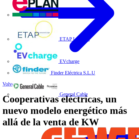
EPLAN
ETAP Lighting
EVcharge
Finder Eléctrica S.L.U
Volver a Noticias
General Cable
Cooperativas eléctricas, un
nuevo modelo energético más
allá de la venta de KW