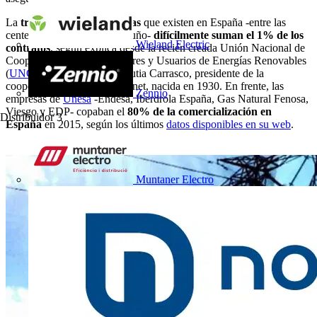
La
treintena de cooperativas
que existen en España -entre las
centenarias y las de nuevo cuño-
difícilmente suman el 1% de los
Wieland Electric
contratos
, según explica desde la recién creada Unión Nacional de
Cooperativas de Consumidores y Usuarios de Energías Renovables
(
UNCCUER
) Salvador Escutia Carrasco, presidente de la
cooperativa eléctrica de Alginet, nacida en 1930. En frente, las
Zennio
empresas de
Unesa
-Endesa, Iberdrola España, Gas Natural Fenosa,
Viesgo y EDP- copaban el
80% de la comercialización en
Distribuidor
3
España
en 2015, según los últimos
datos disponibles en su web
.
Muntaner Electro