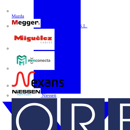
Mazda
Megger Instruments S.L.
Miguélez
mmconecta
Nexans
Niessen