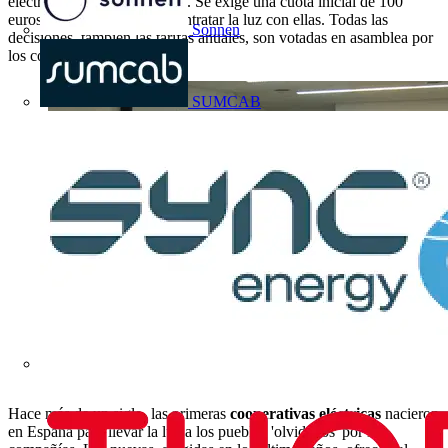
eléctrica" tras hacerse socios. Se exige una cuota inicial de 100
euros para entrar y poder contratar la luz con ellas. Todas las
Sonnen
decisiones, también las tarifas anuales, son votadas en asamblea por
los cooperativistas.
SUMCAB
Hace más de un siglo, las primeras
cooperativas eléctricas
nacieron
en España para llevar la luz a los pueblos 'olvidados' por las