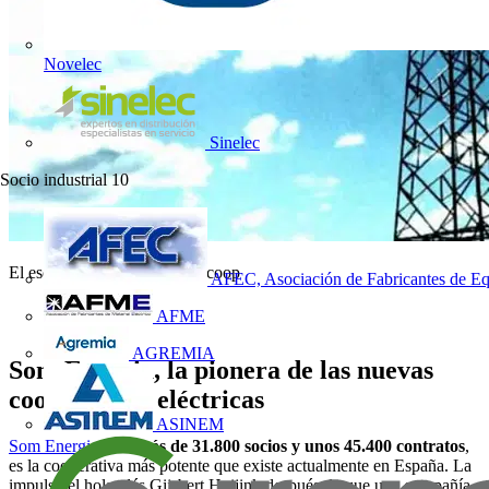
Novelec
Sinelec
Socio industrial
10
El escarabajo verde - Electrocoop
AFEC, Asociación de Fabricantes de Eq
AFME
AGREMIA
Som Energia, la pionera de las nuevas
cooperativas eléctricas
ASINEM
Som Energia
, con
más de 31.800 socios y unos 45.400 contratos
,
es la cooperativa más potente que existe actualmente en España. La
impulsó el holandés Gijsbert Huijink después de que una compañía