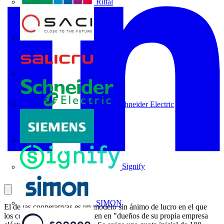
Rittal
SACI
Salicru
Schneider Electric
Siemens
Signify
SIMON
El de las cooperativas es un modelo sin ánimo de lucro en el que
los consumidores se convierten en "dueños de su propia empresa