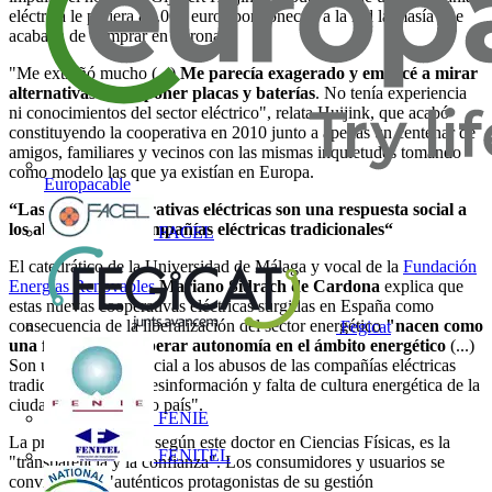
eléctrica le pidiera 80.000 euros por conectar a la red la masía que
acababa de comprar en Girona.
"Me extrañó mucho (...)
Me parecía exagerado y empecé a mirar
alternativas como poner placas y baterías
. No tenía experiencia
ni conocimientos del sector eléctrico", relata Huijink, que acabó
constituyendo la cooperativa en 2010 junto a apenas un centenar de
amigos, familiares y vecinos con las mismas inquietudes tomando
como modelo las que ya existían en Europa.
Europacable
“Las nuevas cooperativas eléctricas son una respuesta social a
los abusos de las compañías eléctricas tradicionales“
FACEL
El catedrático de la Universidad de Málaga y vocal de la
Fundación
Energías Renovables
Mariano Sidrach de Cardona
explica que
estas nuevas cooperativas eléctricas surgidas en España como
consecuencia de la liberalización del sector energético
"nacen como
Fegicat
una forma de recuperar autonomía en el ámbito energético
(...)
Son una respuesta social a los abusos de las compañías eléctricas
tradicionales y a la desinformación y falta de cultura energética de la
ciudadanía de nuestro país".
FENIE
La principal ventaja, según este doctor en Ciencias Físicas, es la
FENITEL
"transparencia y la confianza". Los consumidores y usuarios se
convierten en "auténticos protagonistas de su gestión