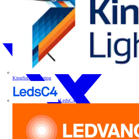
Kingfisher Lighting
LedsC4