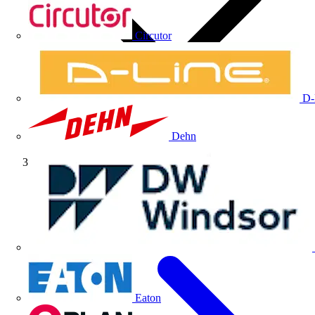
Circutor
D-
Dehn
Artículos técnicos
Eaton