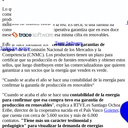
Lo que hacen las cooperativas es garantizar que si han
comercializado una cantidad determinada de electricidad al año, los
productores de energías renovables han inyectado ese mismo
montante de 'energía verde' a la red. Es decir, si una familia ha
consumido 2.500 kWh la cooperativa garantiza que en esos doce
meses, el sistema cuenta con esa misma cifra en renovables.
Trace Software
Esto se hace mediante los
"certificados de garantías de
Todos los socios
origen"
de la Comisión Nacional de los Mercados y la
Competencia (CNMC). Los productores tienen un plazo para
certificar que su producción es de fuentes renovables y obtener estos
sellos, que luego distribuyen entre las comercializadoras que quieren
garantizar a sus socios que la energía que venden es verde.
“Cuando se acaba el año se hace una contabilidad de la energía para
confirmar la garantía de producción en renovables“
"Cuando se acaba el año se hace una
contabilidad de la energía
para confirmar que esa compra tuvo esa garantía de
producción en renovables
", explica a RTVE.es Santiago Ochoa de
Eribe, director de la cooperativa nacida en el País Vasco
Goiener
,
que cuenta con cerca de 5.600 socios y más de 6.000
contratos.
"Tiene más un carácter testimonial y
pedagógico" para visualizar la demanda de energías