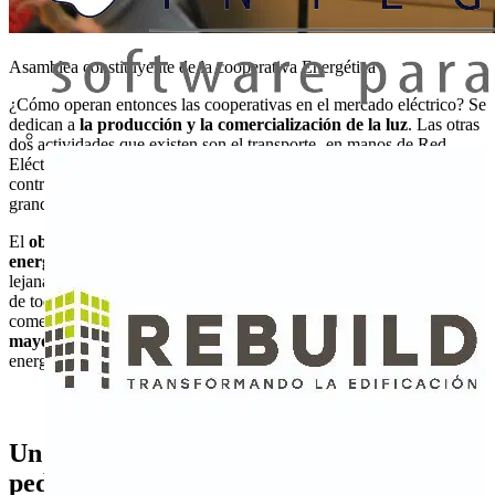
Asamblea constituyente de la cooperativa Energética
¿Cómo operan entonces las cooperativas en el mercado eléctrico? Se
dedican a
la producción y la comercialización de la luz
. Las otras
dos actividades que existen son el transporte -en manos de Red
Eléctrica Española en régimen de monopolio- y la distribución,
controlada en un 98% por Unesa, la patronal que engloba a las
grandes compañías.
El
objetivo a largo plazo de todas ellas es producir el 100% de la
energía
que necesitan sus cooperativistas, pero es una meta aún
lejana. Som Energía, por ejemplo, produce de momento solo el 6%
de todo lo que vende.
El grueso lo adquieren
, como las
comercializadoras en manos de empresas privadas,
en el mercado
mayorista
. La diferencia es que garantizan que el 100% de la
energía que comercializan es de fuentes renovables.
Un sistema de certificación "testimonial y
pedagógico"