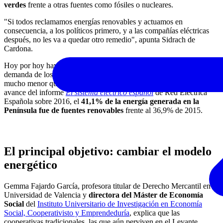
verdes
frente a otras fuentes como fósiles o nucleares.
"Si todos reclamamos energías renovables y actuamos en
consecuencia, a los políticos primero, y a las compañías eléctricas
después, no les va a quedar otro remedio", apunta Sidrach de
Cardona.
Hoy por hoy hay sellos de energía verde 'para todos' porque la
demanda de los consumidores que quieren tener esta certificación es
mucho menor que la oferta de energía renovable existente. Según el
avance del informe
El sistema eléctrico español
de Red Eléctrica
Española sobre 2016, el
41,1% de la energía generada en la
Península fue de fuentes renovables
frente al 36,9% de 2015.
El principal objetivo: cambiar el modelo
energético
Gemma Fajardo García, profesora titular de Derecho Mercantil en la
Universidad de Valencia y
directora del Máster de Economía
Social
del
Instituto Universitario de Investigación en Economía
Social, Cooperativisto y Emprendeduría
, explica que las
cooperativas tradicionales, las que aún perviven en el Levante,