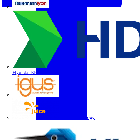
HellermannTyton
Hyundai Electric
igus
Juice Technology