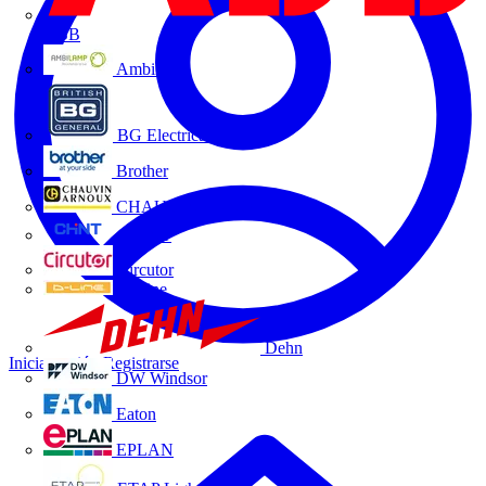
ABB
Ambilamp
BG Electrical
Brother
CHAUVIN ARNOUX
CHINT
Circutor
D-Line
Dehn
Iniciar sesión
Registrarse
DW Windsor
Eaton
EPLAN