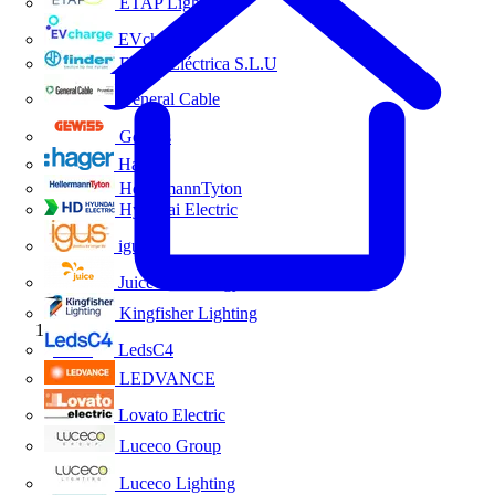
ETAP Lighting
EVcharge
Finder Eléctrica S.L.U
General Cable
Gewiss
Hager
HellermannTyton
Hyundai Electric
igus
Juice Technology
Kingfisher Lighting
Inicio
LedsC4
LEDVANCE
Lovato Electric
Luceco Group
Luceco Lighting