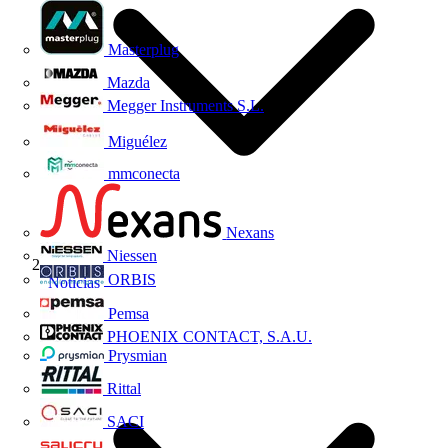
Masterplug
Mazda
Megger Instruments S.L.
Miguélez
mmconecta
Nexans
Niessen
ORBIS
Noticias
Pemsa
PHOENIX CONTACT, S.A.U.
Prysmian
Rittal
SACI