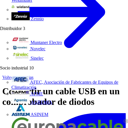
Weidmüller
Wieland Electric
Zennio
Distribuidor
3
Muntaner Electro
Novelec
Sinelec
Socio industrial
10
Volver a Noticias
AFEC, Asociación de Fabricantes de Equipos de
Climatización
Convertir un cable USB en un
AFME
comprobador de diodos
AGREMIA
ASINEM