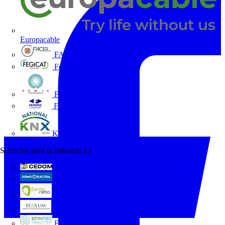
Europacable
FACEL
Fegicat
FENIE
FENITEL
KNX España
Servicios para la industria
13
CEDOM
Domo Electra
Domonetio
Ecolum
Efintec