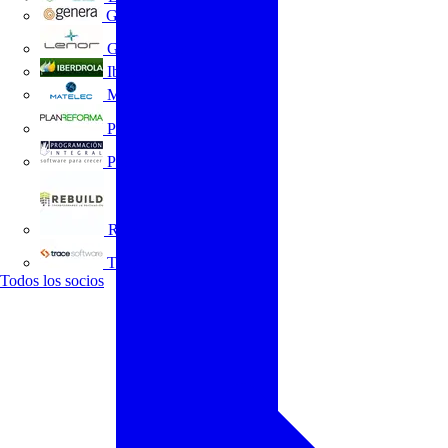
GENERA
Grupo Lenor
Iberdrola
MATELEC
Plan Reforma
Programación Integral
REBUILD
Trace Software
Todos los socios