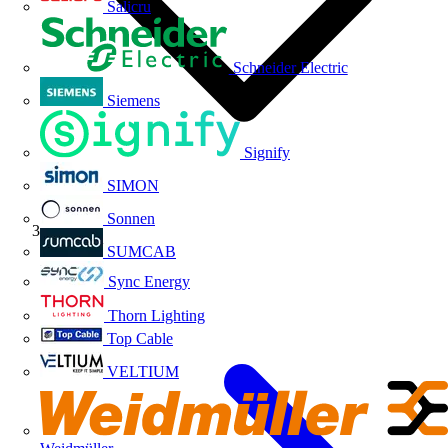
Salicru
Schneider Electric
Siemens
Signify
SIMON
Sonnen
Volti TV
SUMCAB
Sync Energy
Thorn Lighting
Top Cable
VELTIUM