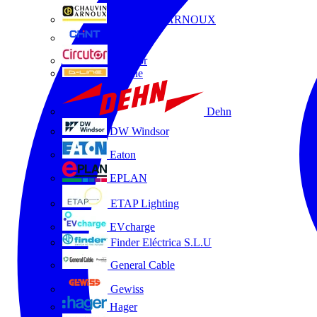
CHAUVIN ARNOUX
CHINT
Circutor
D-Line
Dehn
DW Windsor
Eaton
EPLAN
ETAP Lighting
EVcharge
Finder Eléctrica S.L.U
General Cable
Gewiss
Hager