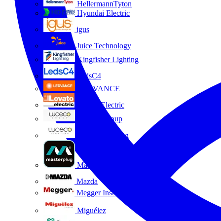
HellermannTyton
Hyundai Electric
igus
Juice Technology
Kingfisher Lighting
LedsC4
LEDVANCE
Lovato Electric
Luceco Group
Luceco Lighting
Masterplug
Mazda
Megger Instruments S.L.
Miguélez