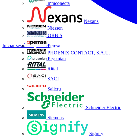
mmconecta
Nexans
Niessen
ORBIS
Iniciar sesión
Registrarse
Pemsa
PHOENIX CONTACT, S.A.U.
Prysmian
Rittal
SACI
Salicru
Schneider Electric
Siemens
Signify