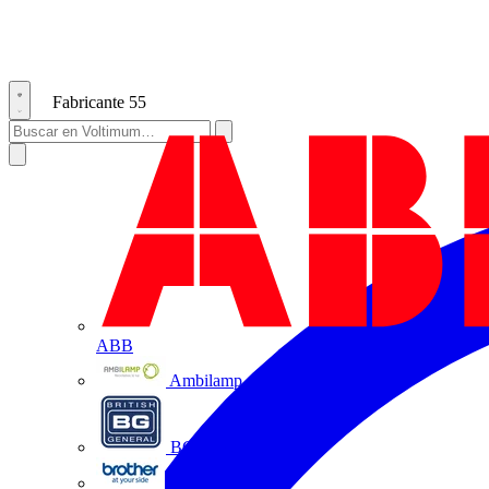
Fabricante
55
ABB
Ambilamp
BG Electrical
Brother