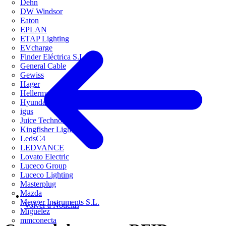
Dehn
DW Windsor
Eaton
EPLAN
ETAP Lighting
EVcharge
Finder Eléctrica S.L.U
General Cable
Gewiss
Hager
HellermannTyton
Hyundai Electric
igus
Juice Technology
Kingfisher Lighting
LedsC4
LEDVANCE
Lovato Electric
Luceco Group
Luceco Lighting
Masterplug
Mazda
Megger Instruments S.L.
Volver a Noticias
Miguélez
mmconecta