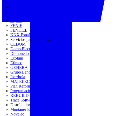
AGREMIA
ASINEM
Europacable
FACEL
Fegicat
FENIE
FENITEL
KNX España
Servicios para la industria
CEDOM
Domo Electra
Domonetio
Ecolum
Efintec
GENERA
Grupo Lenor
Iberdrola
MATELEC
Plan Reforma
Programación Integral
REBUILD
Trace Software
Distribuidor
Muntaner Electro
Novelec