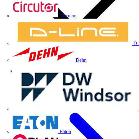
Circutor
D-
Dehn
Volti TV
Eaton