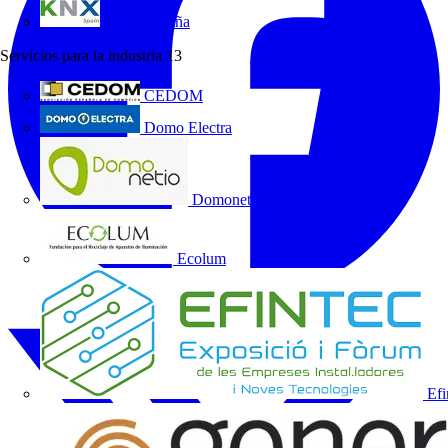
KNX España
Servicios para la industria
13
CEDOM
Domo Electra
Domonetio
Ecolum
Efi