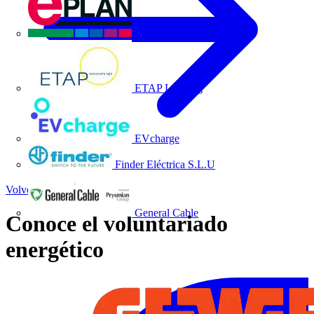
EPLAN
ETAP Lighting
EVcharge
Finder Eléctrica S.L.U
Volver a Noticias
General Cable
Conoce el voluntariado
energético