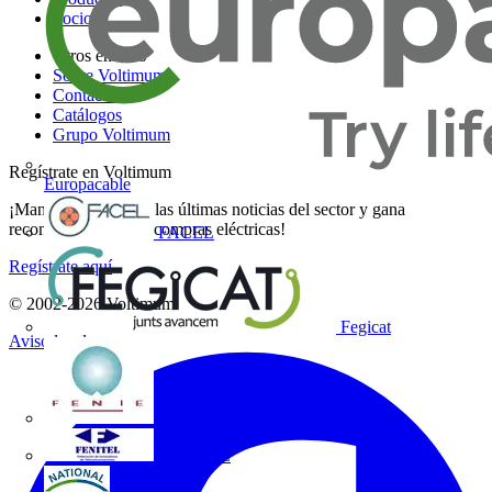
Socios
Otros enlaces
Sobre Voltimum
Contacto
Catálogos
Grupo Voltimum
Regístrate en Voltimum
Europacable
¡Mantente al día con las últimas noticias del sector y gana
recompensas por tus compras eléctricas!
FACEL
Regístrate aquí
© 2002-
2026
Voltimum
Fegicat
Aviso legal
FENIE
FENITEL