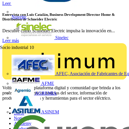
Leer más
Entrevista con Luis Catalán, Business Development Director Home &
Novelec
Distribution de Schneider Electric
Descubre cómo Schneider Electric impulsa la innovación en...
Sinelec
Leer más
Socio industrial
10
AFEC, Asociación de Fabricantes de Eq
AFME
Voltimum es una plataforma digital y comunidad que brinda a los
profesionales eléctricos noticias del sector, información de
AGREMIA
productos, formación y herramientas para el sector eléctrico.
Mapa del sitio
ASINEM
Inicio
Noticias
Academy
Productos