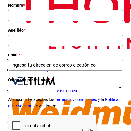
Nombre
*
Apellido
*
Email
*
Top Cable
Categoria profesional
*
VELTIUM
Al suscribirte, aceptas los
Términos y condiciones
y la
Política
de privacidad
de Voltimum
Weidmüller