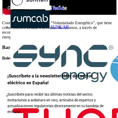
Sonnen
Conoce el proyecto solidario “Voluntariado Energético”, que tiene
SUMCAB
como objetivo ayudar a personas sin recursos, a través de
recomendaciones relacionadas con el ahorro y la eficiencia
energética, y adecuando sus instalaciones eléctricas.
Barra lateral
Boletín informativo
¡Suscríbete a la newsletter líder del sector
eléctrico en España!
Suscríbete para recibir las últimas noticias del sector,
invitaciones a webinars en vivo, artículos de expertos y
actualizaciones regulatorias directamente en tu bandeja de
entrada.