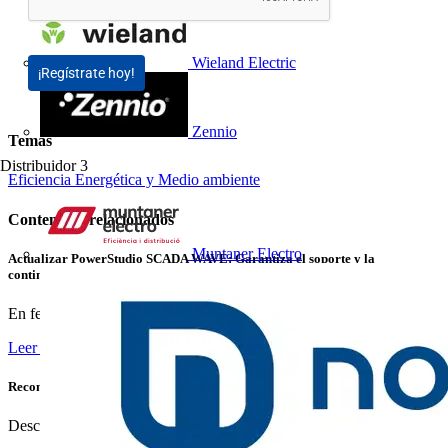
Wieland Electric
¡Regístrate hoy!
Zennio
Temas
Distribuidor
3
Eficiencia Energética y Medio ambiente
Contenidos relacionados
Muntaner Electro
Actualizar PowerStudio SCADA WAVE: Garantiza el soporte y la
continuidad de tu instalación
En febrero de 2026 finalizará oficialmente el soporte para...
Leer más
Reconexión Inteligente: Garantiza Suministro Continuo sin Interrupciones
Descubre cómo las protecciones inteligentes de Chint...