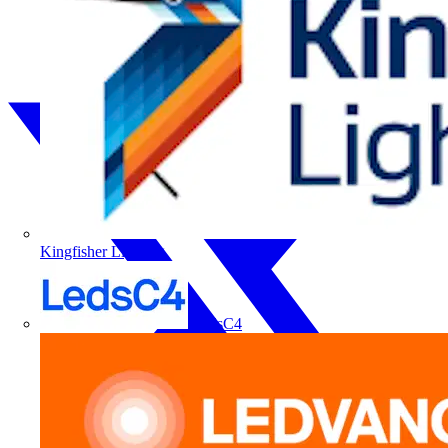
Kingfisher Lighting
LedsC4