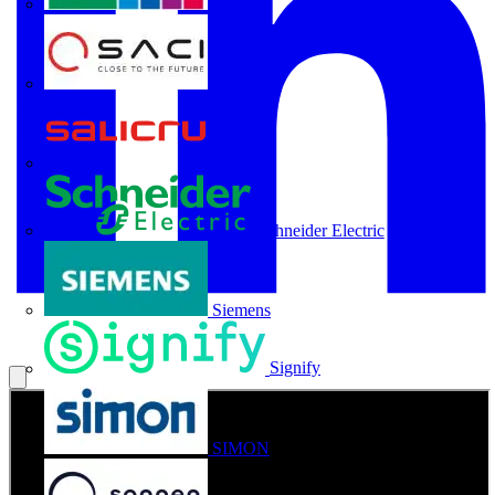
Rittal
SACI
Salicru
Schneider Electric
Siemens
Signify
SIMON