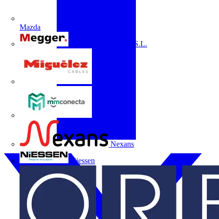
Mazda
Megger Instruments S.L.
Miguélez
mmconecta
Nexans
Niessen