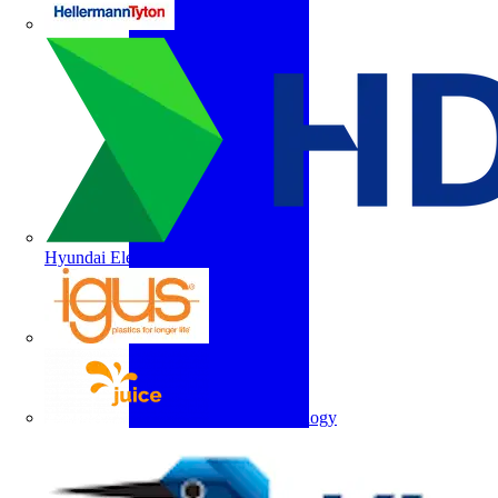
HellermannTyton
Hyundai Electric
igus
Juice Technology