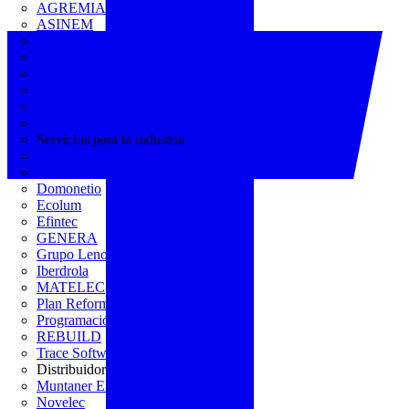
AGREMIA
ASINEM
Europacable
FACEL
Fegicat
FENIE
FENITEL
KNX España
Servicios para la industria
CEDOM
Domo Electra
Domonetio
Ecolum
Efintec
GENERA
Grupo Lenor
Iberdrola
MATELEC
Plan Reforma
Programación Integral
REBUILD
Trace Software
Distribuidor
Muntaner Electro
Novelec