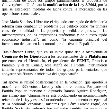
unanimidad de todos los grupos parlamentarios la propuesta de
Convergència i Unió para la
modificación de la Ley 3/2004
, por la
que se establecen medidas de lucha contra la morosidad en las
operaciones comerciales.
José María Sánchez Llibre fue el diputado encargado de defender la
reforma para combatir un problema que calificó como “la primera
causa de mortalidad de las pequeñas y medidas empresas, de las
microempresas, de los empresarios autónomos y de nuestro tejido
económico industrial”, así como “la causante principal del
incremento del paro en la economía productiva de España”.
Tras Sánchez Llibre, que en su inicio quiso dar la bienvenida al
Congreso de los Diputados
a los representantes de la
Plataforma
presentes en el Hemiciclo, el presidente de
FENIE
, Francisco
Paramio, y el de Conaif, José María de la Fuente, intervinieron
también representantes de todos los grupos parlamentarios, que
apoyaron sin fisuras la iniciativa del grupo catalán.
Tal apoyo se reflejó posteriormente en la votación, que aprobó la
moción con 335 votos a favor y sólo uno en contra. Por parte del
Partido Popular intervino el diputado Ramón Aguirre Rodríguez,
que afirmó que “claramente se está produciendo un incumplimiento
reiterado de la ley y eso está ocurriendo en un momento excepcional
de la economía española”, mientras que Félix Larrosa Piqué, del
Partido Socialista, subrayó tras refrendar también su apoyo que