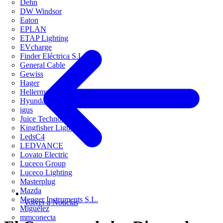
Dehn
DW Windsor
Eaton
EPLAN
ETAP Lighting
EVcharge
Finder Eléctrica S.L.U
General Cable
Gewiss
Hager
HellermannTyton
Hyundai Electric
igus
Juice Technology
Kingfisher Lighting
LedsC4
LEDVANCE
Lovato Electric
Luceco Group
Luceco Lighting
Masterplug
Mazda
Megger Instruments S.L.
Volver a Noticias
Miguélez
mmconecta