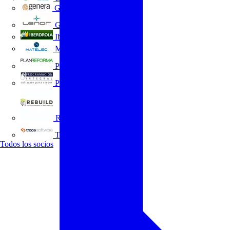
GENERA
Grupo Lenor
Iberdrola
MATELEC
Plan Reforma
Programación Integral
REBUILD
Trace Software
Todos los socios