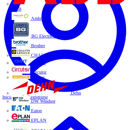
ABB
Ambilamp
BG Electrical
Brother
CHAUVIN ARNOUX
CHINT
Circutor
D-Line
Dehn
Iniciar sesión
Registrarse
DW Windsor
Eaton
EPLAN