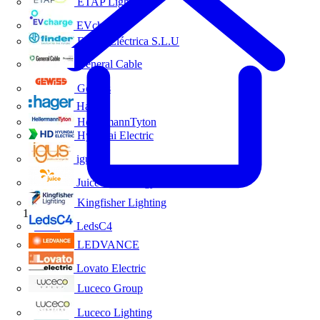
ETAP Lighting
EVcharge
Finder Eléctrica S.L.U
General Cable
Gewiss
Hager
HellermannTyton
Hyundai Electric
igus
Juice Technology
Kingfisher Lighting
Inicio
LedsC4
LEDVANCE
Lovato Electric
Luceco Group
Luceco Lighting