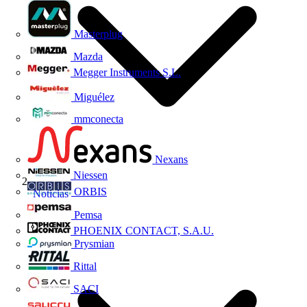
Masterplug
Mazda
Megger Instruments S.L.
Miguélez
mmconecta
Nexans
Niessen
ORBIS
Noticias
Pemsa
PHOENIX CONTACT, S.A.U.
Prysmian
Rittal
SACI