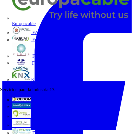
Europacable
FACEL
Fegicat
FENIE
FENITEL
KNX España
Servicios para la industria
13
CEDOM
Domo Electra
Domonetio
Ecolum
Efintec