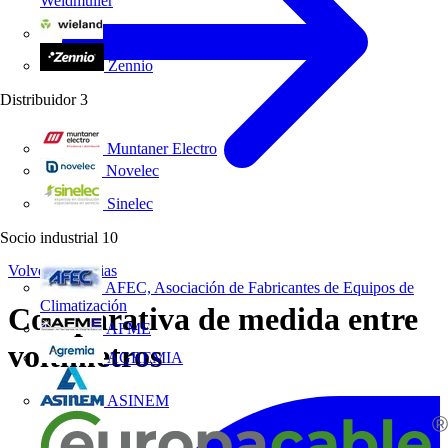
Weidmüller
Wieland Electric
Zennio
Distribuidor
3
Muntaner Electro
Novelec
Sinelec
Socio industrial
10
Volver a Noticias
AFEC, Asociación de Fabricantes de Equipos de
Climatización
Comparativa de medida entre
AFME
voltímetros
AGREMIA
ASINEM