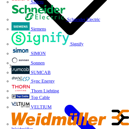
Salicru
Schneider Electric
Siemens
Signify
SIMON
Sonnen
Volti TV
SUMCAB
Sync Energy
Thorn Lighting
Top Cable
VELTIUM