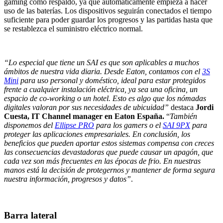
gaming como respaldo, ya que automáticamente empieza a hacer
uso de las baterías. Los dispositivos seguirán conectados el tiempo
suficiente para poder guardar los progresos y las partidas hasta que
se restablezca el suministro eléctrico normal.
“
Lo especial que tiene un SAI es que son aplicables a muchos
ámbitos de nuestra vida diaria. Desde Eaton, contamos con el
3S
Mini
para uso personal y doméstico, ideal para estar protegidos
frente a cualquier instalación eléctrica, ya sea una oficina, un
espacio de co-working o un hotel. Esto es algo que los nómadas
digitales valoran por sus necesidades de ubicuidad”
destaca
Jordi
Cuesta, IT Channel manager en Eaton España
.
“
También
disponemos del
Ellipse PRO
para los gamers o el
SAI 9PX
para
proteger las aplicaciones empresariales. En conclusión, los
beneficios que pueden aportar estos sistemas compensa con creces
las consecuencias devastadoras que puede causar un apagón, que
cada vez son más frecuentes en las épocas de frio. En nuestras
manos está la decisión de protegernos y mantener de forma segura
nuestra información, progresos y datos”
.
Barra lateral