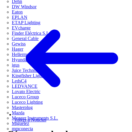
Dehn
DW Windsor
Eaton
EPLAN
ETAP Lighting
EVcharge
Finder Eléctrica S.L.U
General Cable
Gewiss
Hager
HellermannTyton
Hyundai Electric
igus
Juice Technology
Kingfisher Lighting
LedsC4
LEDVANCE
Lovato Electric
Luceco Group
Luceco Lighting
Masterplug
Mazda
Megger Instruments S.L.
Volver a Noticias
Miguélez
mmconecta