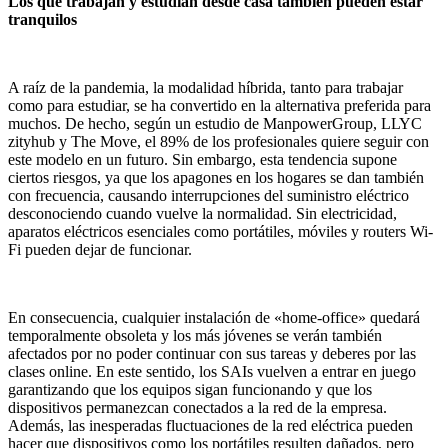
Los que trabajan y estudian desde casa también pueden estar
tranquilos
A raíz de la pandemia, la modalidad híbrida, tanto para trabajar
como para estudiar, se ha convertido en la alternativa preferida para
muchos. De hecho, según un estudio de ManpowerGroup, LLYC
zityhub y The Move, el 89% de los profesionales quiere seguir con
este modelo en un futuro. Sin embargo, esta tendencia supone
ciertos riesgos, ya que los apagones en los hogares se dan también
con frecuencia, causando interrupciones del suministro eléctrico
desconociendo cuando vuelve la normalidad. Sin electricidad,
aparatos eléctricos esenciales como portátiles, móviles y routers Wi-
Fi pueden dejar de funcionar.
En consecuencia, cualquier instalación de «home-office» quedará
temporalmente obsoleta y los más jóvenes se verán también
afectados por no poder continuar con sus tareas y deberes por las
clases online. En este sentido, los SAIs vuelven a entrar en juego
garantizando que los equipos sigan funcionando y que los
dispositivos permanezcan conectados a la red de la empresa.
Además, las inesperadas fluctuaciones de la red eléctrica pueden
hacer que dispositivos como los portátiles resulten dañados, pero