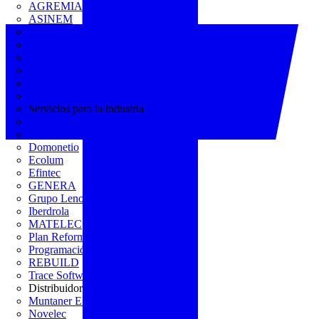
AGREMIA
ASINEM
Europacable
FACEL
Fegicat
FENIE
FENITEL
KNX España
Servicios para la industria
CEDOM
Domo Electra
Domonetio
Ecolum
Efintec
GENERA
Grupo Lenor
Iberdrola
MATELEC
Plan Reforma
Programación Integral
REBUILD
Trace Software
Distribuidor
Muntaner Electro
Novelec