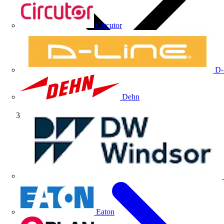
Circutor
D-
Dehn
Volti TV
Eaton