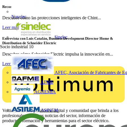
Reconexión Inteligente: Garantiza Suministro Continuo sin Interrupciones
Novelec
Descubre cómo las protecciones inteligentes de Chint...
Leer más
Sinelec
Entrevista con Luis Catalán, Business Development Director Home &
Distribution de Schneider Electric
Socio industrial
10
Descubre cómo Schneider Electric impulsa la innovación en...
Leer más
AFEC, Asociación de Fabricantes de Eq
AFME
AGREMIA
ASINEM
Voltimum es una plataforma digital y comunidad que brinda a los
profesionales eléctricos noticias del sector, información de
productos, formación y herramientas para el sector eléctrico.