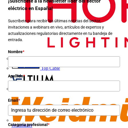
¡Suscríbete a la newsletter líder del sector
eléctrico en España!
Suscríbete para recibir las últimas noticias del sector,
invitaciones a webinars en vivo, artículos de expertos y
actualizaciones regulatorias directamente en tu bandeja de
entrada.
Nombre
*
Top Cable
Apellido
*
VELTIUM
Email
*
Categoria profesional
*
Weidmüller