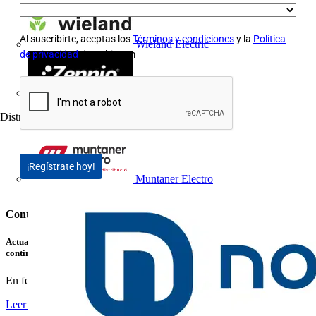
Al suscribirte, aceptas los
Términos y condiciones
y la
Política
Wieland Electric
de privacidad
de Voltimum
Zennio
Distribuidor
3
¡Regístrate hoy!
Muntaner Electro
Contenidos relacionados
Actualizar PowerStudio SCADA WAVE: Garantiza el soporte y la
continuidad de tu instalación
En febrero de 2026 finalizará oficialmente el soporte para...
Leer más