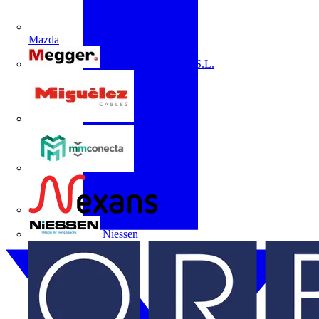
Mazda
Megger Instruments S.L.
Miguélez
mmconecta
Nexans
Niessen