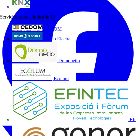
KNX España
Servicios para la industria
13
CEDOM
Domo Electra
Domonetio
Ecolum
Efi