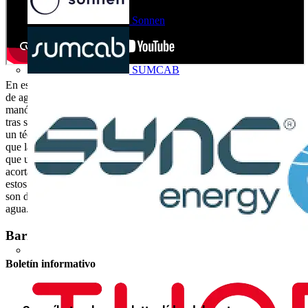
Sonnen
SUMCAB
En este video se muestra cómo medir con un manómetro la presión
de agua que llega a una vivienda. El lugar más fácil para colocar el
manómetro es roscando éste al final del tubo flexible de la ducha,
tras sustituir el telefonillo de la misma. El protagonista del vídeo es
un técnico de mantenimiento de calderas. Éste técnico recomienda
que la presión no suba mucho más allá de los cuatro Bares, puesto
que una presión mayor perjudica a los componentes de la caldera,
acortando la vida de los mismos. Antiguamente la mayor parte de
estos componentes eran metálicos. En la actualidad la mayor parte
son de plástico, mucho menos resistentes a las sobrepresiones de
agua.
Barra lateral
Boletín informativo