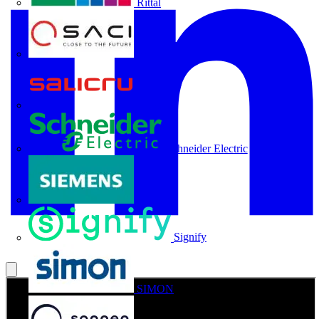
Rittal
SACI
Salicru
Schneider Electric
Siemens
Signify
SIMON