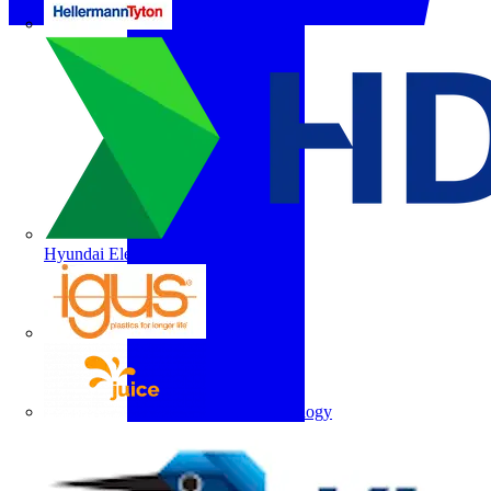
HellermannTyton
Hyundai Electric
igus
Juice Technology