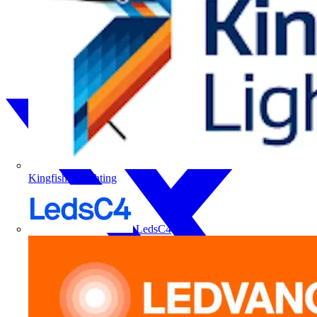
Kingfisher Lighting
LedsC4