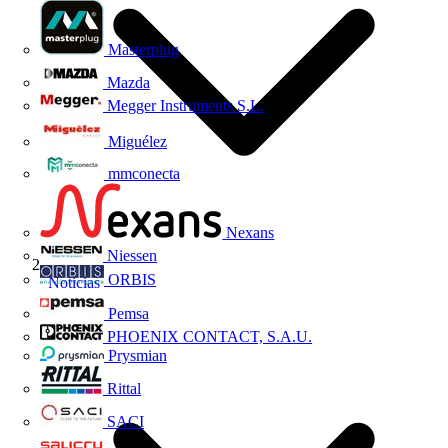
Masterplug
Mazda
Megger Instruments S.L.
Miguélez
mmconecta
Nexans
Niessen
ORBIS
Noticias
Pemsa
PHOENIX CONTACT, S.A.U.
Prysmian
Rittal
SACI