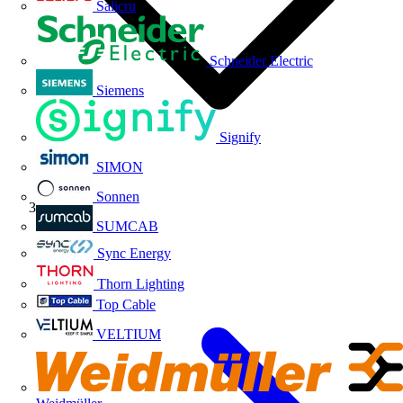
Salicru
Schneider Electric
Siemens
Signify
SIMON
Sonnen
Volti TV
SUMCAB
Sync Energy
Thorn Lighting
Top Cable
VELTIUM