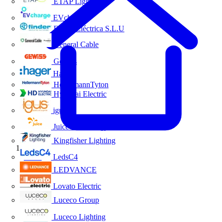
ETAP Lighting
EVcharge
Finder Eléctrica S.L.U
General Cable
Gewiss
Hager
HellermannTyton
Hyundai Electric
igus
Juice Technology
Kingfisher Lighting
Inicio
LedsC4
LEDVANCE
Lovato Electric
Luceco Group
Luceco Lighting