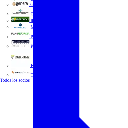
GENERA
Grupo Lenor
Iberdrola
MATELEC
Plan Reforma
Programación Integral
REBUILD
Trace Software
Todos los socios