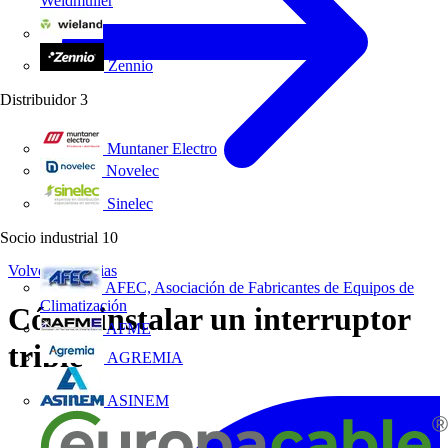
Weidmüller
Wieland Electric
Zennio
Distribuidor
3
Muntaner Electro
Novelec
Sinelec
Socio industrial
10
Volver a Noticias
AFEC, Asociación de Fabricantes de Equipos de
Climatización
Cómo instalar un interruptor
AFME
triple
AGREMIA
ASINEM