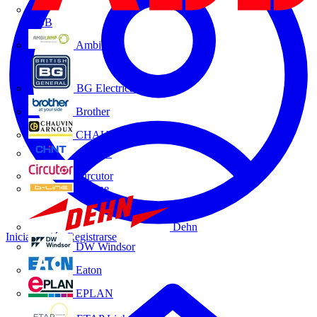
ABB
Ambilamp
BG Electrical
Brother
CHAUVIN ARNOUX
CHINT
Circutor
D-Line
Dehn
Iniciar sesión
Registrarse
DW Windsor
Eaton
EPLAN