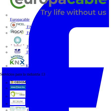
Europacable
FACEL
Fegicat
FENIE
FENITEL
KNX España
Servicios para la industria
13
CEDOM
Domo Electra
Domonetio
Ecolum
Efintec