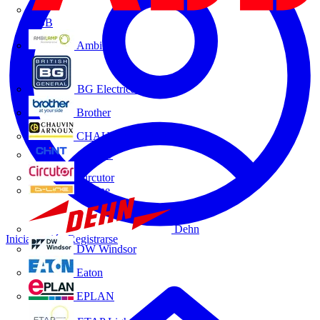
ABB
Ambilamp
BG Electrical
Brother
CHAUVIN ARNOUX
CHINT
Circutor
D-Line
Dehn
Iniciar sesión
Registrarse
DW Windsor
Eaton
EPLAN