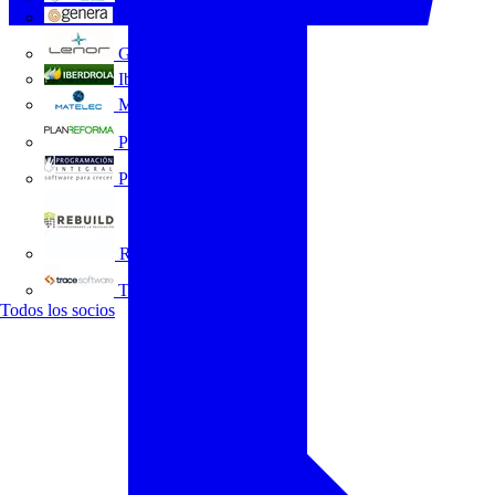
GENERA
Grupo Lenor
Iberdrola
MATELEC
Plan Reforma
Programación Integral
REBUILD
Trace Software
Todos los socios