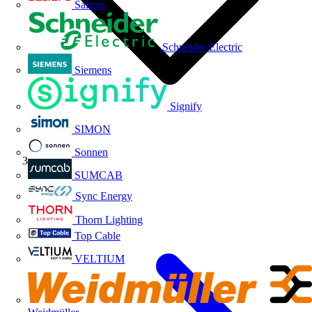
Salicru
Schneider Electric
Siemens
Signify
SIMON
Sonnen
Volti TV
SUMCAB
Sync Energy
Thorn Lighting
Top Cable
VELTIUM