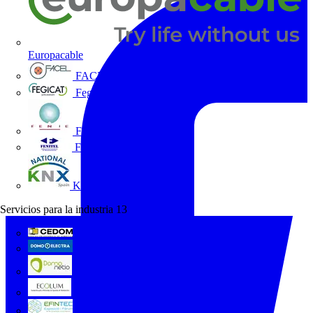
Europacable
FACEL
Fegicat
FENIE
FENITEL
KNX España
Servicios para la industria
13
CEDOM
Domo Electra
Domonetio
Ecolum
Efintec