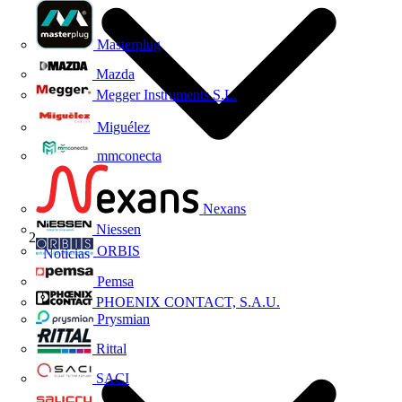
Masterplug
Mazda
Megger Instruments S.L.
Miguélez
mmconecta
Nexans
Niessen
ORBIS
Noticias
Pemsa
PHOENIX CONTACT, S.A.U.
Prysmian
Rittal
SACI