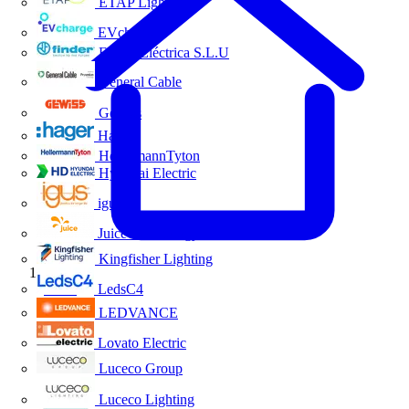
ETAP Lighting
EVcharge
Finder Eléctrica S.L.U
General Cable
Gewiss
Hager
HellermannTyton
Hyundai Electric
igus
Juice Technology
Kingfisher Lighting
Inicio
LedsC4
LEDVANCE
Lovato Electric
Luceco Group
Luceco Lighting