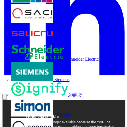
Rittal
SACI
Salicru
Schneider Electric
Siemens
Signify
SIMON