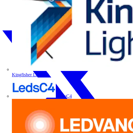
Kingfisher Lighting
LedsC4