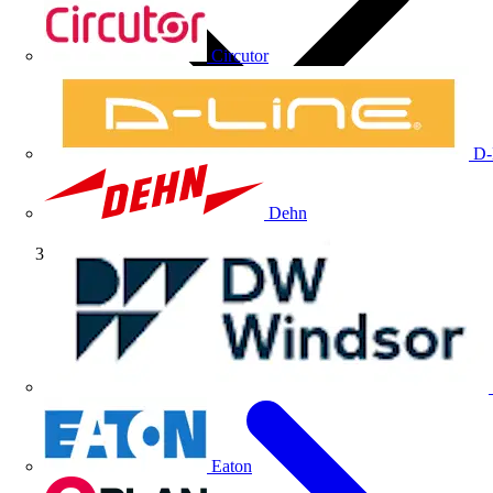
Circutor
D-
Dehn
Producto
Eaton