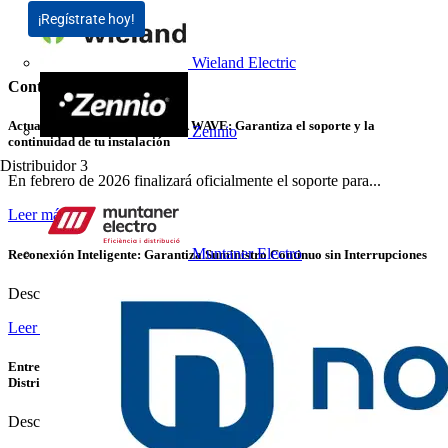
¡Regístrate hoy!
Wieland Electric
Contenidos relacionados
Actualizar PowerStudio SCADA WAVE: Garantiza el soporte y la
Zennio
continuidad de tu instalación
Distribuidor
3
En febrero de 2026 finalizará oficialmente el soporte para...
Leer más
Muntaner Electro
Reconexión Inteligente: Garantiza Suministro Continuo sin Interrupciones
Descubre cómo las protecciones inteligentes de Chint...
Leer más
Entrevista con Luis Catalán, Business Development Director Home &
Distribution de Schneider Electric
Descubre cómo Schneider Electric impulsa la innovación en...