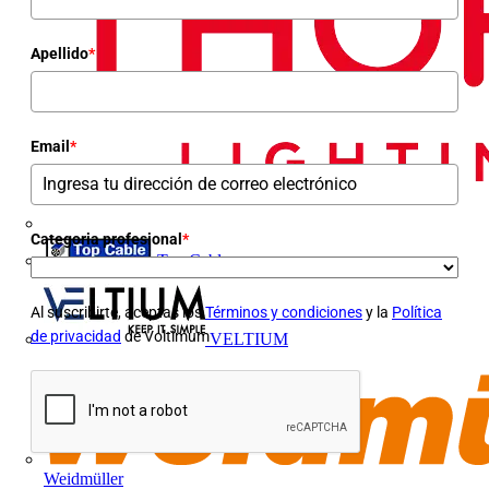
Apellido
*
Email
*
Categoria profesional
*
Top Cable
Al suscribirte, aceptas los
Términos y condiciones
y la
Política
de privacidad
de Voltimum
VELTIUM
Weidmüller