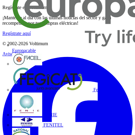
Regístrate en Voltimum
¡Mantente al día con las últimas noticias del sector y gana
recompensas por tus compras eléctricas!
Regístrate aquí
© 2002-
2026
Voltimum
Europacable
Aviso legal
FACEL
Fegicat
FENIE
FENITEL