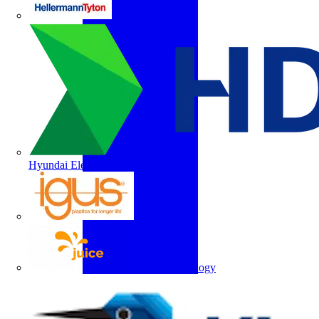
HellermannTyton
Hyundai Electric
igus
Juice Technology