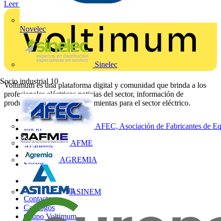
Leer más
Novelec
Sinelec
Socio industrial
10
Voltimum es una plataforma digital y comunidad que brinda a los
profesionales eléctricos noticias del sector, información de
productos, formación y herramientas para el sector eléctrico.
Mapa del sitio
AFEC, Asociación de Fabricantes de Eq
Inicio
Noticias
AFME
Academy
Productos
AGREMIA
Socios
Otros enlaces
Sobre Voltimum
ASINEM
Contacto
Catálogos
Grupo Voltimum