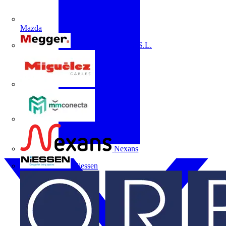
Mazda
Megger Instruments S.L.
Miguélez
mmconecta
Nexans
Niessen