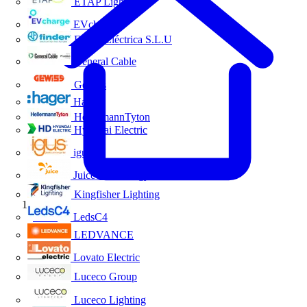
ETAP Lighting
EVcharge
Finder Eléctrica S.L.U
General Cable
Gewiss
Hager
HellermannTyton
Hyundai Electric
igus
Juice Technology
Kingfisher Lighting
Inicio
LedsC4
LEDVANCE
Lovato Electric
Luceco Group
Luceco Lighting