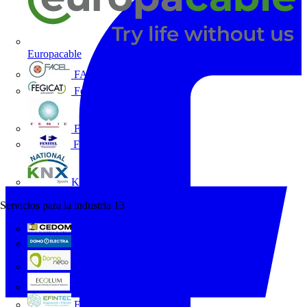
Europacable
FACEL
Fegicat
FENIE
FENITEL
KNX España
Servicios para la industria
13
CEDOM
Domo Electra
Domonetio
Ecolum
Efintec