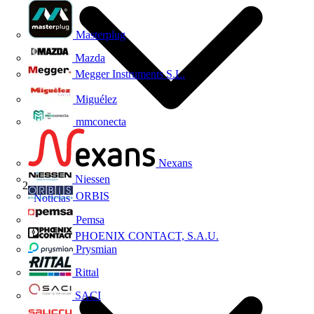
Masterplug
Mazda
Megger Instruments S.L.
Miguélez
mmconecta
Nexans
Niessen
ORBIS
Noticias
Pemsa
PHOENIX CONTACT, S.A.U.
Prysmian
Rittal
SACI