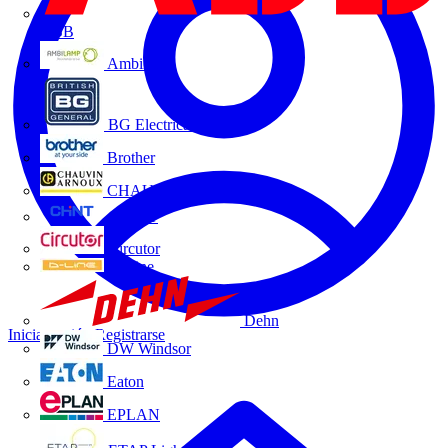
ABB
Ambilamp
BG Electrical
Brother
CHAUVIN ARNOUX
CHINT
Circutor
D-Line
Dehn
Iniciar sesión
Registrarse
DW Windsor
Eaton
EPLAN