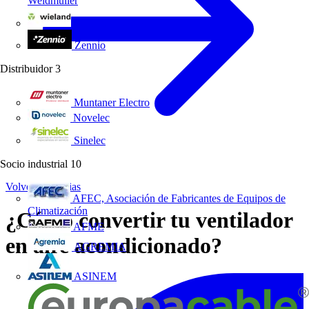
Weidmüller
Wieland Electric
Zennio
Distribuidor
3
Muntaner Electro
Novelec
Sinelec
Socio industrial
10
Volver a Noticias
AFEC, Asociación de Fabricantes de Equipos de
Climatización
¿Cómo convertir tu ventilador
AFME
en aire acondicionado?
AGREMIA
ASINEM