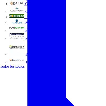
GENERA
Grupo Lenor
Iberdrola
MATELEC
Plan Reforma
Programación Integral
REBUILD
Trace Software
Todos los socios