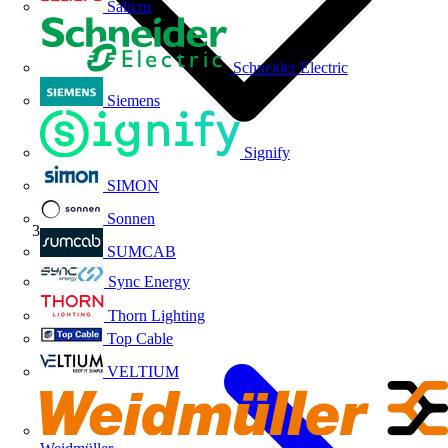
Salicru
Schneider Electric
Siemens
Signify
SIMON
Sonnen
Volti TV
SUMCAB
Sync Energy
Thorn Lighting
Top Cable
VELTIUM