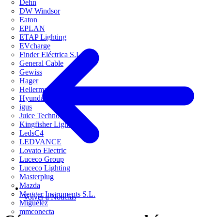
Dehn
DW Windsor
Eaton
EPLAN
ETAP Lighting
EVcharge
Finder Eléctrica S.L.U
General Cable
Gewiss
Hager
HellermannTyton
Hyundai Electric
igus
Juice Technology
Kingfisher Lighting
LedsC4
LEDVANCE
Lovato Electric
Luceco Group
Luceco Lighting
Masterplug
Mazda
Megger Instruments S.L.
Volver a Noticias
Miguélez
mmconecta