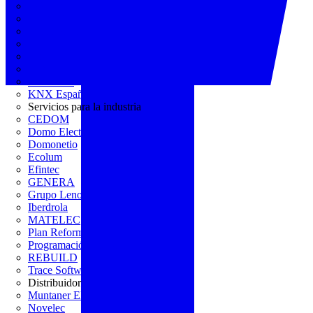
AGREMIA
ASINEM
Europacable
FACEL
Fegicat
FENIE
FENITEL
KNX España
Servicios para la industria
CEDOM
Domo Electra
Domonetio
Ecolum
Efintec
GENERA
Grupo Lenor
Iberdrola
MATELEC
Plan Reforma
Programación Integral
REBUILD
Trace Software
Distribuidor
Muntaner Electro
Novelec