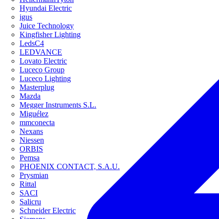
Hyundai Electric
igus
Juice Technology
Kingfisher Lighting
LedsC4
LEDVANCE
Lovato Electric
Luceco Group
Luceco Lighting
Masterplug
Mazda
Megger Instruments S.L.
Miguélez
mmconecta
Nexans
Niessen
ORBIS
Pemsa
PHOENIX CONTACT, S.A.U.
Prysmian
Rittal
SACI
Salicru
Schneider Electric