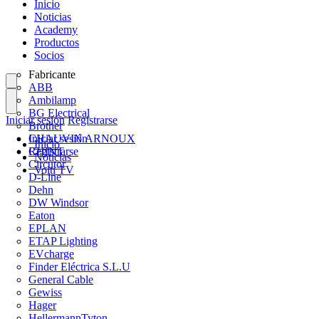
Inicio
Noticias
Academy
Productos
Socios
Fabricante
ABB
Ambilamp
BG Electrical
Iniciar sesión
Registrarse
Brother
CHAUVIN ARNOUX
Iniciar sesión
Inicio
CHINT
Registrarse
Noticias
Circutor
Volti TV
D-Line
Dehn
DW Windsor
Eaton
EPLAN
ETAP Lighting
EVcharge
Finder Eléctrica S.L.U
General Cable
Gewiss
Hager
HellermannTyton