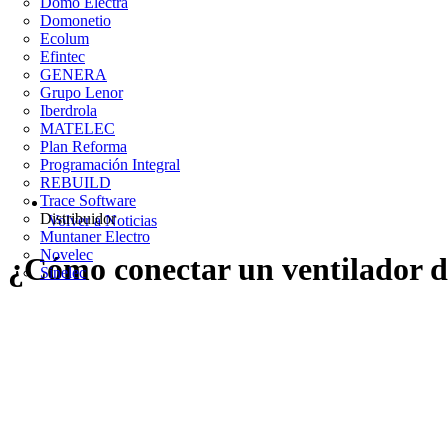
Domo Electra
Domonetio
Ecolum
Efintec
GENERA
Grupo Lenor
Iberdrola
MATELEC
Plan Reforma
Programación Integral
REBUILD
Trace Software
Distribuidor
Volver a Noticias
Muntaner Electro
Novelec
¿Cómo conectar un ventilador de
Sinelec