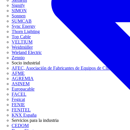
Siemens
Signify
SIMON
Sonnen
SUMCAB
Sync Energy
Thorn Lighting
Top Cable
VELTIUM
Weidmüller
Wieland Electric
Zennio
Socio industrial
AFEC, Asociación de Fabricantes de Equipos de Climatización
AFME
AGREMIA
ASINEM
Europacable
FACEL
Fegicat
FENIE
FENITEL
KNX España
Servicios para la industria
CEDOM