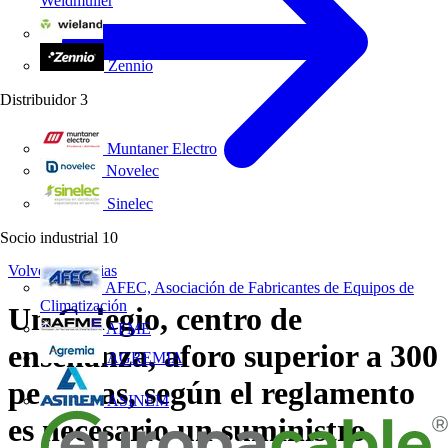
Weidmüller
Wieland Electric
Zennio
Distribuidor
3
Muntaner Electro
Novelec
Sinelec
Socio industrial
10
Volver a Noticias
AFEC, Asociación de Fabricantes de Equipos de
Climatización
Un Colegio, centro de
AFME
enseñanza, aforo superior a 300
AGREMIA
personas, según el reglamento
ASINEM
es necesario un suministro