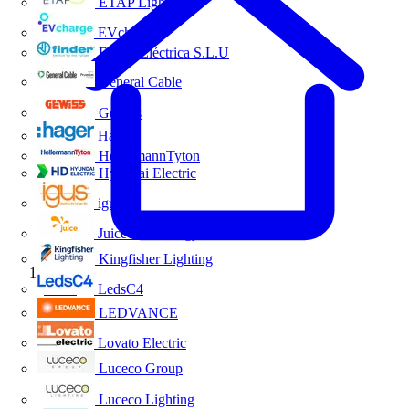
ETAP Lighting
EVcharge
Finder Eléctrica S.L.U
General Cable
Gewiss
Hager
HellermannTyton
Hyundai Electric
igus
Juice Technology
Kingfisher Lighting
Inicio
LedsC4
LEDVANCE
Lovato Electric
Luceco Group
Luceco Lighting