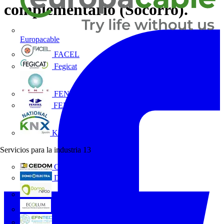
complementario (Socorro).
Europacable
FACEL
Fegicat
FENIE
FENITEL
KNX España
Servicios para la industria
13
CEDOM
Domo Electra
Domonetio
Ecolum
Efintec