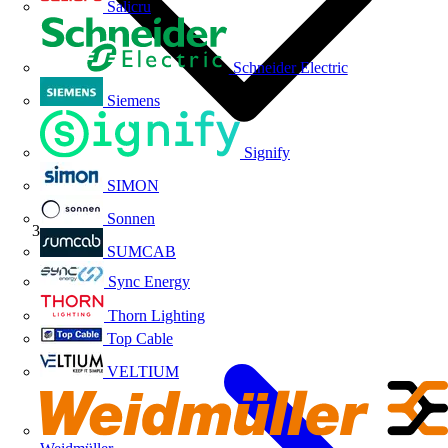
Salicru
Schneider Electric
Siemens
Signify
SIMON
Sonnen
Índice
SUMCAB
Sync Energy
Thorn Lighting
Top Cable
VELTIUM