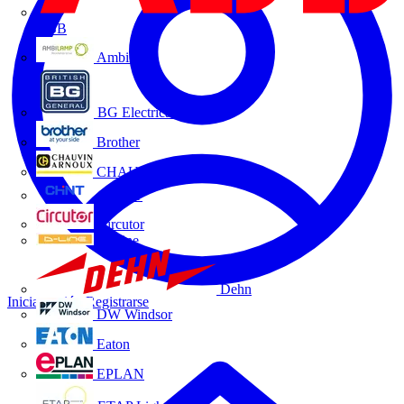
ABB
Ambilamp
BG Electrical
Brother
CHAUVIN ARNOUX
CHINT
Circutor
D-Line
Dehn
Iniciar sesión
Registrarse
DW Windsor
Eaton
EPLAN