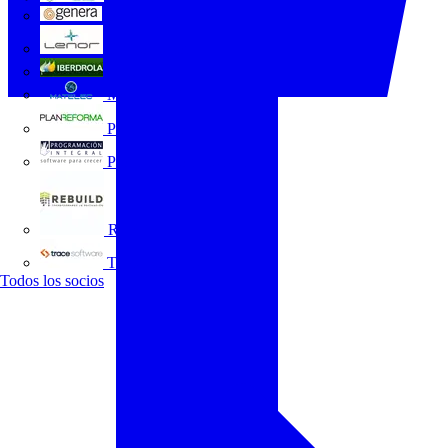
GENERA
Grupo Lenor
Iberdrola
MATELEC
Plan Reforma
Programación Integral
REBUILD
Trace Software
Todos los socios