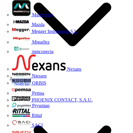
Masterplug
Mazda
Megger Instruments S.L.
Miguélez
mmconecta
Nexans
Niessen
ORBIS
Noticias
Pemsa
PHOENIX CONTACT, S.A.U.
Prysmian
Rittal
SACI