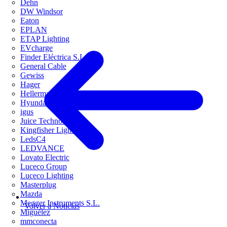
Dehn
DW Windsor
Eaton
EPLAN
ETAP Lighting
EVcharge
Finder Eléctrica S.L.U
General Cable
Gewiss
Hager
HellermannTyton
Hyundai Electric
igus
Juice Technology
Kingfisher Lighting
LedsC4
LEDVANCE
Lovato Electric
Luceco Group
Luceco Lighting
Masterplug
Mazda
Megger Instruments S.L.
Volver a Noticias
Miguélez
mmconecta