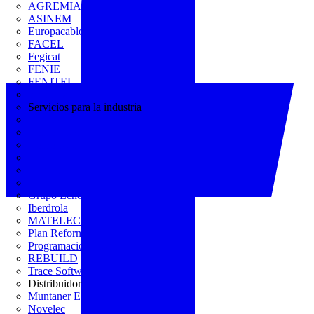
AGREMIA
ASINEM
Europacable
FACEL
Fegicat
FENIE
FENITEL
KNX España
Servicios para la industria
CEDOM
Domo Electra
Domonetio
Ecolum
Efintec
GENERA
Grupo Lenor
Iberdrola
MATELEC
Plan Reforma
Programación Integral
REBUILD
Trace Software
Distribuidor
Muntaner Electro
Novelec