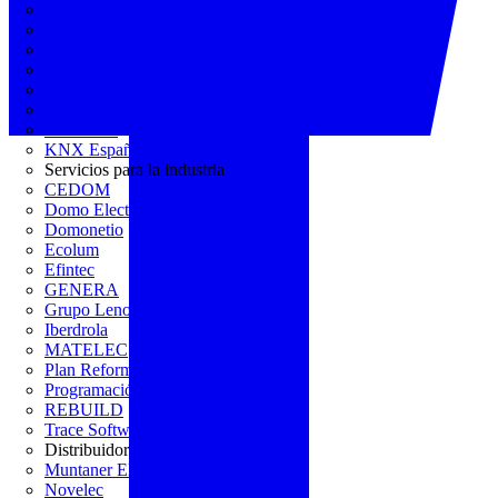
AGREMIA
ASINEM
Europacable
FACEL
Fegicat
FENIE
FENITEL
KNX España
Servicios para la industria
CEDOM
Domo Electra
Domonetio
Ecolum
Efintec
GENERA
Grupo Lenor
Iberdrola
MATELEC
Plan Reforma
Programación Integral
REBUILD
Trace Software
Distribuidor
Muntaner Electro
Novelec