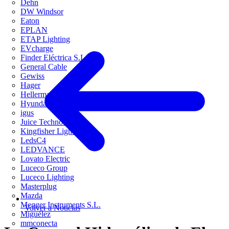
Dehn
DW Windsor
Eaton
EPLAN
ETAP Lighting
EVcharge
Finder Eléctrica S.L.U
General Cable
Gewiss
Hager
HellermannTyton
Hyundai Electric
igus
Juice Technology
Kingfisher Lighting
LedsC4
LEDVANCE
Lovato Electric
Luceco Group
Luceco Lighting
Masterplug
Mazda
Megger Instruments S.L.
Volver a Noticias
Miguélez
mmconecta