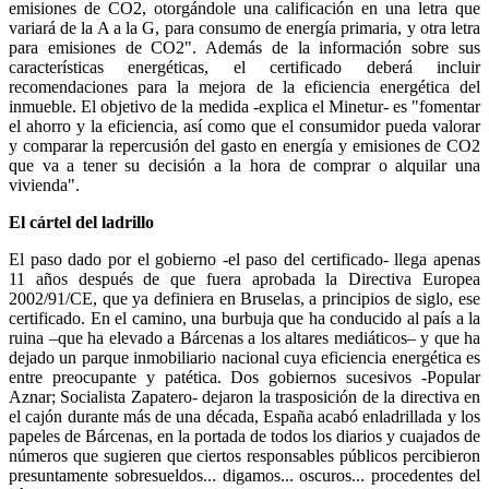
emisiones de CO2, otorgándole una calificación en una letra que
variará de la A a la G, para consumo de energía primaria, y otra letra
para emisiones de CO2". Además de la información sobre sus
características energéticas, el certificado deberá incluir
recomendaciones para la mejora de la eficiencia energética del
inmueble. El objetivo de la medida -explica el Minetur- es "fomentar
el ahorro y la eficiencia, así como que el consumidor pueda valorar
y comparar la repercusión del gasto en energía y emisiones de CO2
que va a tener su decisión a la hora de comprar o alquilar una
vivienda".
El cártel del ladrillo
El paso dado por el gobierno -el paso del certificado- llega apenas
11 años después de que fuera aprobada la Directiva Europea
2002/91/CE, que ya definiera en Bruselas, a principios de siglo, ese
certificado. En el camino, una burbuja que ha conducido al país a la
ruina –que ha elevado a Bárcenas a los altares mediáticos– y que ha
dejado un parque inmobiliario nacional cuya eficiencia energética es
entre preocupante y patética. Dos gobiernos sucesivos -Popular
Aznar; Socialista Zapatero- dejaron la trasposición de la directiva en
el cajón durante más de una década, España acabó enladrillada y los
papeles de Bárcenas, en la portada de todos los diarios y cuajados de
números que sugieren que ciertos responsables públicos percibieron
presuntamente sobresueldos... digamos... oscuros... procedentes del