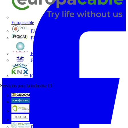
Europacable
FACEL
Fegicat
FENIE
FENITEL
KNX España
Servicios para la industria
13
CEDOM
Domo Electra
Domonetio
Ecolum
Efintec