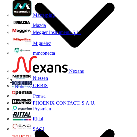
Masterplug
Mazda
Megger Instruments S.L.
Miguélez
mmconecta
Nexans
Niessen
ORBIS
Noticias
Pemsa
PHOENIX CONTACT, S.A.U.
Prysmian
Rittal
SACI