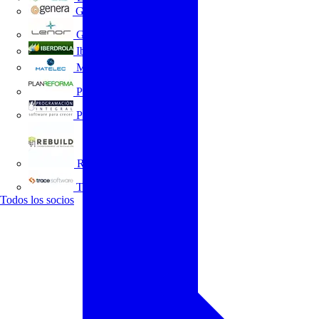
GENERA
Grupo Lenor
Iberdrola
MATELEC
Plan Reforma
Programación Integral
REBUILD
Trace Software
Todos los socios