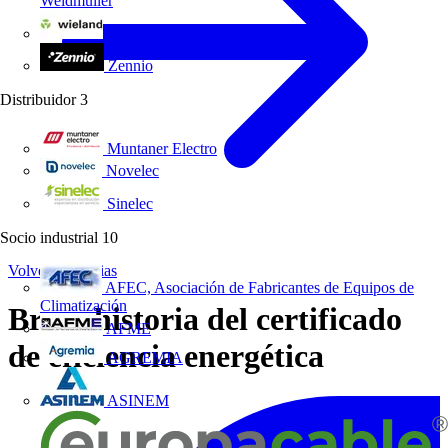
Weidmüller
Wieland Electric
Zennio
Distribuidor
3
Muntaner Electro
Novelec
Sinelec
Socio industrial
10
Volver a Noticias
AFEC, Asociación de Fabricantes de Equipos de
Climatización
Breve historia del certificado
AFME
de eficiencia energética
AGREMIA
ASINEM