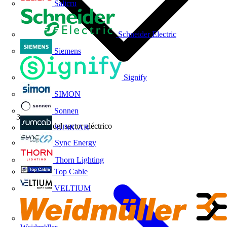
Salicru
Schneider Electric
Siemens
Signify
SIMON
Sonnen
Noticias del sector eléctrico
SUMCAB
Sync Energy
Thorn Lighting
Top Cable
VELTIUM