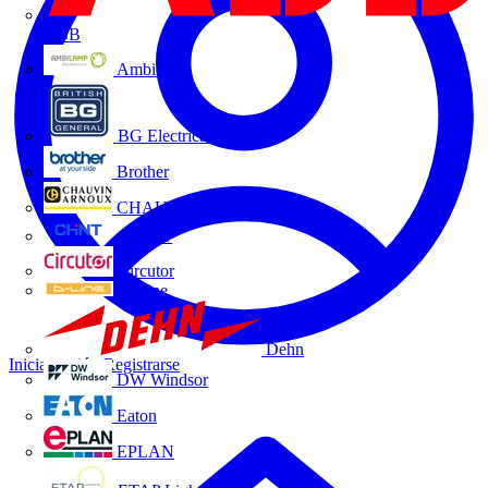
ABB
Ambilamp
BG Electrical
Brother
CHAUVIN ARNOUX
CHINT
Circutor
D-Line
Dehn
Iniciar sesión
Registrarse
DW Windsor
Eaton
EPLAN