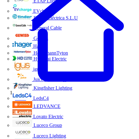
ETAP Lighting
EVcharge
Finder Eléctrica S.L.U
General Cable
Gewiss
Hager
HellermannTyton
Hyundai Electric
igus
Juice Technology
Kingfisher Lighting
Inicio
LedsC4
LEDVANCE
Lovato Electric
Luceco Group
Luceco Lighting