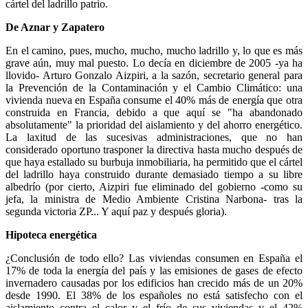
cártel del ladrillo patrio.
De Aznar y Zapatero
En el camino, pues, mucho, mucho, mucho ladrillo y, lo que es más
grave aún, muy mal puesto. Lo decía en diciembre de 2005 -ya ha
llovido- Arturo Gonzalo Aizpiri, a la sazón, secretario general para
la Prevención de la Contaminación y el Cambio Climático: una
vivienda nueva en España consume el 40% más de energía que otra
construida en Francia, debido a que aquí se "ha abandonado
absolutamente" la prioridad del aislamiento y del ahorro energético.
La laxitud de las sucesivas administraciones, que no han
considerado oportuno trasponer la directiva hasta mucho después de
que haya estallado su burbuja inmobiliaria, ha permitido que el cártel
del ladrillo haya construido durante demasiado tiempo a su libre
albedrío (por cierto, Aizpiri fue eliminado del gobierno -como su
jefa, la ministra de Medio Ambiente Cristina Narbona- tras la
segunda victoria ZP... Y aquí paz y después gloria).
Hipoteca energética
¿Conclusión de todo ello? Las viviendas consumen en España el
17% de toda la energía del país y las emisiones de gases de efecto
invernadero causadas por los edificios han crecido más de un 20%
desde 1990. El 38% de los españoles no está satisfecho con el
aislamiento contra el calor y el frío de sus viviendas y el 42%