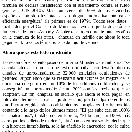
también se declara insatisfecho con el aislamiento contra el ruido
(encuesta CIS 2010). Más aún: cerca del 60% de las viviendas
españolas han sido levantadas "sin ninguna normativa mínima de
eficiencia energética" (la primera es de 1979). Todos esos datos -
facilitados por el Consejo de Ministros- revelan que la dejación de
funciones de unos -Aznar y Zapatero- se trocó durante muchos años
en la chapuza de los otros... chapuza en ladrillo que ahora le toca
pagar -en kilovatios térmicos- a cada hijo de vecino.
Ahora que ya está todo construido
Lo reconocía el sábado pasado el mismo Ministerio de Industria: "se
calcula -decía su nota- que esta normativa conllevará ahorros
anuales de aproximadamente 32.000 toneladas equivalentes de
petróleo, suponiendo que se realizarán actuaciones de mejora de la
eficiencia energética en un 10% de los edificios certificados y se
conseguirá un ahorro medio de un 20% con las medidas que se
adopten". En fin, chapuza en ladrillo que ahora le toca pagar -en
kilovatios térmicos- a cada hijo de vecino, por la culpa de edificios
que fueron erigidos sin los aislamientos apropiados. Lo hemos ido
contando a lo largo de los últimos meses: "El gas sube casi un 100%
en cuatro años", titulábamos en febrero; "El butano, un 100% más
caro que los pellets de madera", titulábamos en marzo. Es decir, que
a la hipoteca inmobiliaria, se le ha añadido la energética, por la culpa
de los laxos.