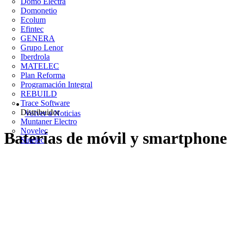
Domo Electra
Domonetio
Ecolum
Efintec
GENERA
Grupo Lenor
Iberdrola
MATELEC
Plan Reforma
Programación Integral
REBUILD
Trace Software
Distribuidor
Volver a Noticias
Muntaner Electro
Novelec
Baterías de móvil y smartphone d
Sinelec