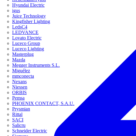
Hyundai Electric
igus
Juice Technology
Kingfisher Lighting
LedsC4
LEDVANCE
Lovato Electric
Luceco Group
Luceco Lighting
Masterplug
Mazda
Megger Instruments S.L.
Miguélez
mmconecta
Nexans
Niessen
ORBIS
Pemsa
PHOENIX CONTACT, S.A.U.
Prysmian
Rittal
SACI
Salicru
Schneider Electric