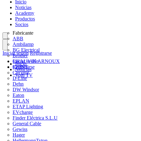
Inicio
Noticias
Academy
Productos
Socios
Fabricante
ABB
Ambilamp
BG Electrical
Iniciar sesión
Registrarse
Brother
CHAUVIN ARNOUX
Iniciar sesión
Inicio
CHINT
Registrarse
Noticias
Circutor
Volti TV
D-Line
Dehn
DW Windsor
Eaton
EPLAN
ETAP Lighting
EVcharge
Finder Eléctrica S.L.U
General Cable
Gewiss
Hager
HellermannTyton