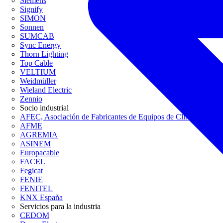
Siemens
Signify
SIMON
Sonnen
SUMCAB
Sync Energy
Thorn Lighting
Top Cable
VELTIUM
Weidmüller
Wieland Electric
Zennio
Socio industrial
AFEC, Asociación de Fabricantes de Equipos de Climatización
AFME
AGREMIA
ASINEM
Europacable
FACEL
Fegicat
FENIE
FENITEL
KNX España
Servicios para la industria
CEDOM