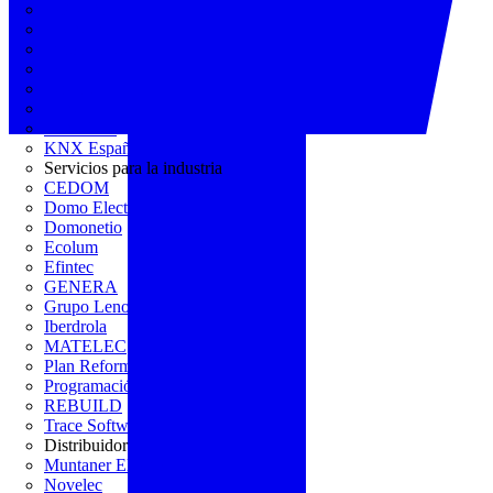
AGREMIA
ASINEM
Europacable
FACEL
Fegicat
FENIE
FENITEL
KNX España
Servicios para la industria
CEDOM
Domo Electra
Domonetio
Ecolum
Efintec
GENERA
Grupo Lenor
Iberdrola
MATELEC
Plan Reforma
Programación Integral
REBUILD
Trace Software
Distribuidor
Muntaner Electro
Novelec