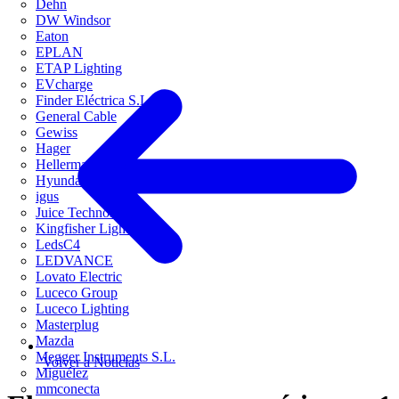
Dehn
DW Windsor
Eaton
EPLAN
ETAP Lighting
EVcharge
Finder Eléctrica S.L.U
General Cable
Gewiss
Hager
HellermannTyton
Hyundai Electric
igus
Juice Technology
Kingfisher Lighting
LedsC4
LEDVANCE
Lovato Electric
Luceco Group
Luceco Lighting
Masterplug
Mazda
Megger Instruments S.L.
Volver a Noticias
Miguélez
mmconecta