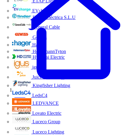
ETAP Lighting
EVcharge
Finder Eléctrica S.L.U
General Cable
Gewiss
Hager
HellermannTyton
Hyundai Electric
igus
Juice Technology
Kingfisher Lighting
Inicio
LedsC4
LEDVANCE
Lovato Electric
Luceco Group
Luceco Lighting