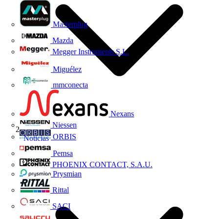
Masterplug
Mazda
Megger Instruments S.L.
Miguélez
mmconecta
Nexans
Niessen
ORBIS
Noticias
Pemsa
PHOENIX CONTACT, S.A.U.
Prysmian
Rittal
SACI