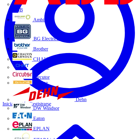
ABB
Ambilamp
BG Electrical
Brother
CHAUVIN ARNOUX
CHINT
Circutor
D-Line
Dehn
Iniciar sesión
Registrarse
DW Windsor
Eaton
EPLAN