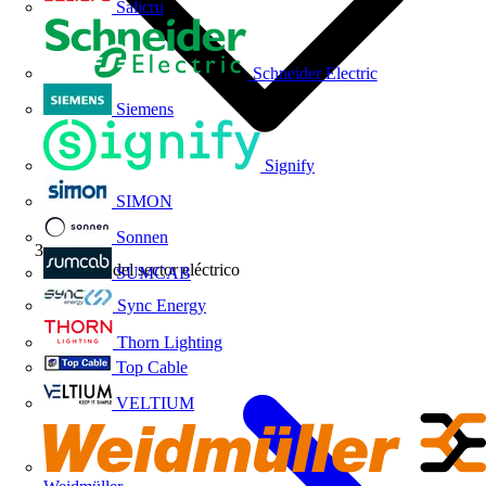
Salicru
Schneider Electric
Siemens
Signify
SIMON
Sonnen
Noticias del sector eléctrico
SUMCAB
Sync Energy
Thorn Lighting
Top Cable
VELTIUM