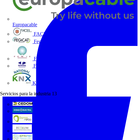
Europacable
FACEL
Fegicat
FENIE
FENITEL
KNX España
Servicios para la industria
13
CEDOM
Domo Electra
Domonetio
Ecolum
Efintec