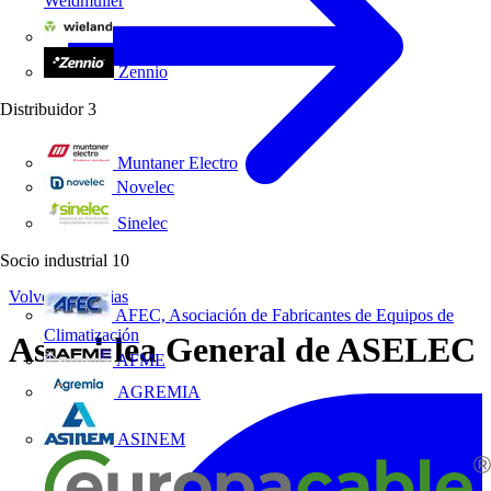
Weidmüller
Wieland Electric
Zennio
Distribuidor
3
Muntaner Electro
Novelec
Sinelec
Socio industrial
10
Volver a Noticias
AFEC, Asociación de Fabricantes de Equipos de
Climatización
Asamblea General de ASELEC
AFME
AGREMIA
ASINEM