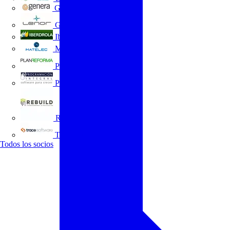
GENERA
Grupo Lenor
Iberdrola
MATELEC
Plan Reforma
Programación Integral
REBUILD
Trace Software
Todos los socios