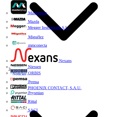
Masterplug
Mazda
Megger Instruments S.L.
Miguélez
mmconecta
Nexans
Niessen
ORBIS
Noticias
Pemsa
PHOENIX CONTACT, S.A.U.
Prysmian
Rittal
SACI