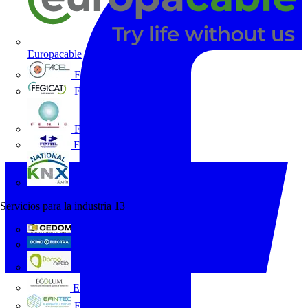
Europacable
FACEL
Fegicat
FENIE
FENITEL
KNX España
Servicios para la industria
13
CEDOM
Domo Electra
Domonetio
Ecolum
Efintec