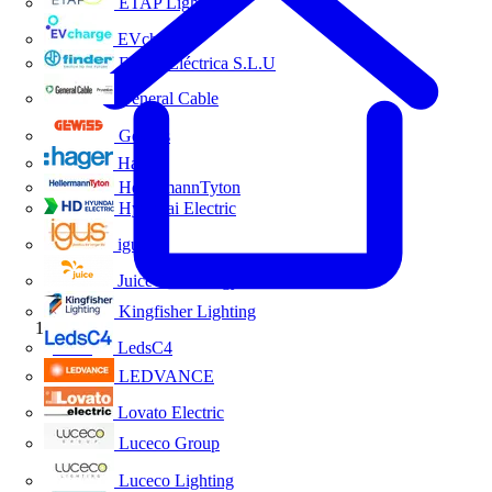
ETAP Lighting
EVcharge
Finder Eléctrica S.L.U
General Cable
Gewiss
Hager
HellermannTyton
Hyundai Electric
igus
Juice Technology
Kingfisher Lighting
Inicio
LedsC4
LEDVANCE
Lovato Electric
Luceco Group
Luceco Lighting