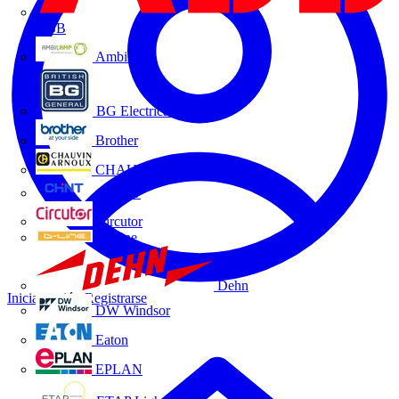
ABB
Ambilamp
BG Electrical
Brother
CHAUVIN ARNOUX
CHINT
Circutor
D-Line
Dehn
Iniciar sesión
Registrarse
DW Windsor
Eaton
EPLAN