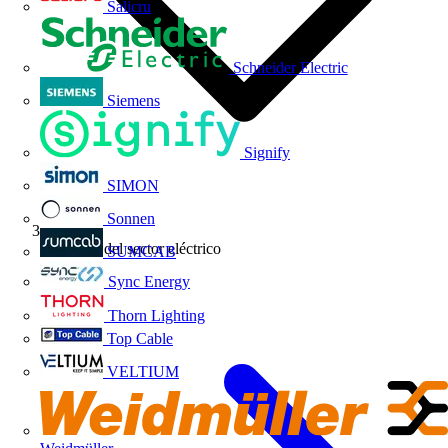
Salicru
Schneider Electric
Siemens
Signify
SIMON
Sonnen
Noticias del sector eléctrico
SUMCAB
Sync Energy
Thorn Lighting
Top Cable
VELTIUM