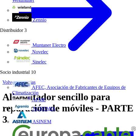
Weidmüller
Wieland Electric
Zennio
Distribuidor
3
Muntaner Electro
Novelec
Sinelec
Socio industrial
10
Volver a Noticias
AFEC, Asociación de Fabricantes de Equipos de
Climatización
Alimentador sencillo para
AFME
reparación de móviles - PARTE
AGREMIA
3
ASINEM