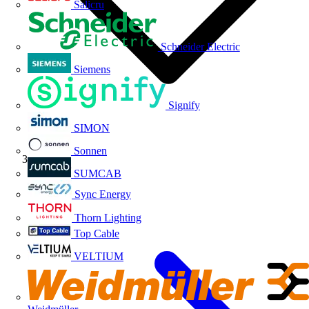
Salicru
Schneider Electric
Siemens
Signify
SIMON
Sonnen
Volti TV
SUMCAB
Sync Energy
Thorn Lighting
Top Cable
VELTIUM