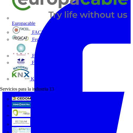
Europacable
FACEL
Fegicat
FENIE
FENITEL
KNX España
Servicios para la industria
13
CEDOM
Domo Electra
Domonetio
Ecolum
Efintec