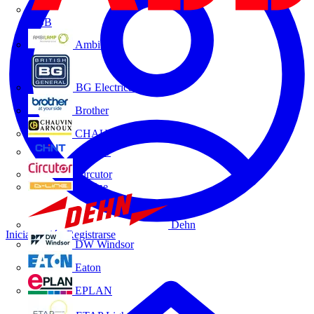
ABB
Ambilamp
BG Electrical
Brother
CHAUVIN ARNOUX
CHINT
Circutor
D-Line
Dehn
Iniciar sesión
Registrarse
DW Windsor
Eaton
EPLAN