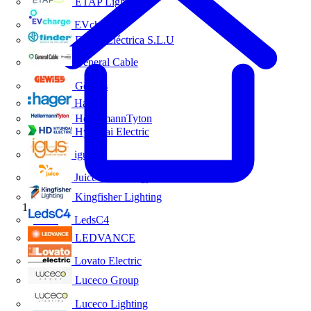
ETAP Lighting
EVcharge
Finder Eléctrica S.L.U
General Cable
Gewiss
Hager
HellermannTyton
Hyundai Electric
igus
Juice Technology
Kingfisher Lighting
Inicio
LedsC4
LEDVANCE
Lovato Electric
Luceco Group
Luceco Lighting