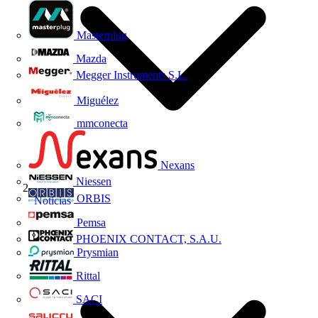
Masterplug
Mazda
Megger Instruments S.L.
Miguélez
mmconecta
Nexans
Niessen
ORBIS
Noticias
Pemsa
PHOENIX CONTACT, S.A.U.
Prysmian
Rittal
SACI