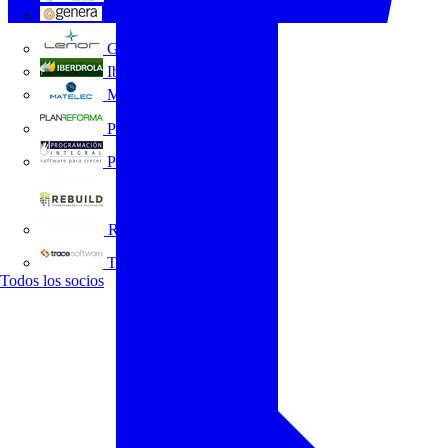
GENERA
Grupo Lenor
Iberdrola
MATELEC
Plan Reforma
Programación Integral
REBUILD
Trace Software
Todos los socios