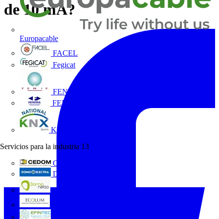
de 10 mA?
Europacable
FACEL
Fegicat
FENIE
FENITEL
KNX España
Servicios para la industria
13
CEDOM
Domo Electra
Domonetio
Ecolum
Efintec