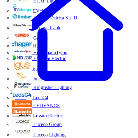
ETAP Lighting
EVcharge
Finder Eléctrica S.L.U
General Cable
Gewiss
Hager
HellermannTyton
Hyundai Electric
igus
Juice Technology
Kingfisher Lighting
Inicio
LedsC4
LEDVANCE
Lovato Electric
Luceco Group
Luceco Lighting