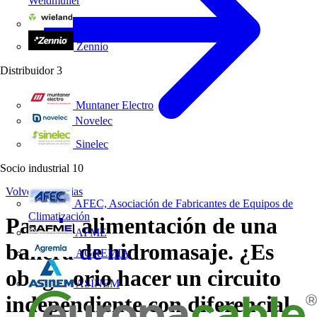
Weidmüller
Wieland Electric
Zennio
Distribuidor
3
Muntaner Electro
Novelec
Sinelec
Socio industrial
10
Volver a Noticias
AFEC, Asociación de Fabricantes de Equipos de
Climatización
Para la alimentación de una
AFME
bañera de hidromasaje. ¿Es
AGREMIA
obligatorio hacer un circuito
ASINEM
independiente con diferencial