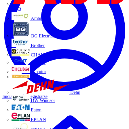
ABB
Ambilamp
BG Electrical
Brother
CHAUVIN ARNOUX
CHINT
Circutor
D-Line
Dehn
Iniciar sesión
Registrarse
DW Windsor
Eaton
EPLAN