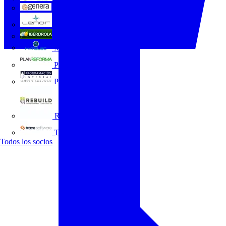
GENERA
Grupo Lenor
Iberdrola
MATELEC
Plan Reforma
Programación Integral
REBUILD
Trace Software
Todos los socios