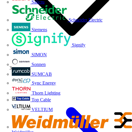
Salicru
Schneider Electric
Siemens
Signify
SIMON
Sonnen
Índice
SUMCAB
Sync Energy
Thorn Lighting
Top Cable
VELTIUM