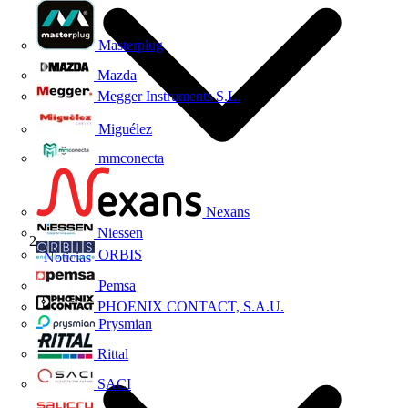
Masterplug
Mazda
Megger Instruments S.L.
Miguélez
mmconecta
Nexans
Niessen
ORBIS
Noticias
Pemsa
PHOENIX CONTACT, S.A.U.
Prysmian
Rittal
SACI