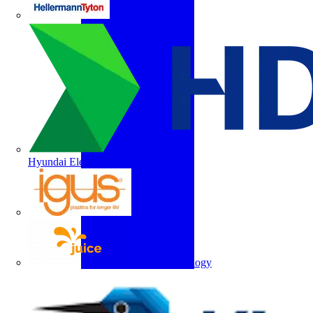
HellermannTyton
Hyundai Electric
igus
Juice Technology