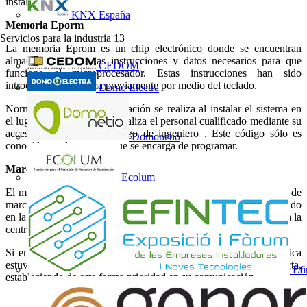
instalación.
KNX España
Memoria Eporm
Servicios para la industria
13
La memoria Eprom es un chip electrónico donde se encuentran
almacenadas todas las instrucciones y datos necesarios para que
CEDOM
funcione el microprocesador. Estas instrucciones han sido
introducidas al sistema previamente por medio del teclado.
Domo Electra
Normalmente, esta programación se realiza al instalar el sistema en
el lugar exacto, y sólo las realiza el personal cualificado mediante su
acceso por medio del código de ingeniero . Este código sólo es
Domonetio
conocido por la persona que se encarga de programar.
Marcador telefónico
Ecolum
El marcador telefónico es un circuito electrónico que se encarga de
marcar automáticamente el número de teléfono previamente fijado
en la memoria Eprom, posibilitando de esta forma la conexión con la
central receptora de alarmas.
Si en el momento de la activación de la alarma, la línea telefónica
estuviese ocupada, el circuito automáticamente la corta,
Efi
estableciendo de esta forma prioridad en su comunicación.