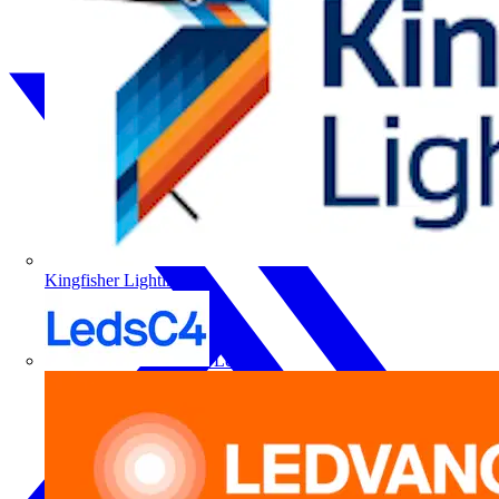
Kingfisher Lighting
LedsC4