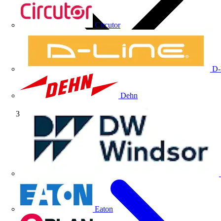
Circutor
D-
Dehn
Artículos técnicos
Eaton