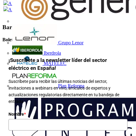
Al­armas - Página principal
Al­armas - Los sistemas de aviso y señalización
Barra lateral
Boletín informativo
Grupo Lenor
Iberdrola
¡Suscríbete a la newsletter líder del sector
MATELEC
eléctrico en España!
Suscríbete para recibir las últimas noticias del sector,
Plan Reforma
invitaciones a webinars en vivo, artículos de expertos y
actualizaciones regulatorias directamente en tu bandeja de
entrada.
Nombre
*