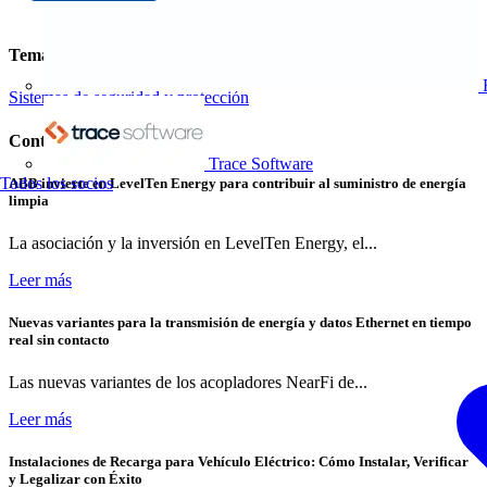
Temas
Sistemas de seguridad y protección
Contenidos relacionados
Trace Software
Todos los socios
ABB invierte en LevelTen Energy para contribuir al suministro de energía
limpia
La asociación y la inversión en LevelTen Energy, el...
Leer más
Nuevas variantes para la transmisión de energía y datos Ethernet en tiempo
real sin contacto
Las nuevas variantes de los acopladores NearFi de...
Leer más
Instalaciones de Recarga para Vehículo Eléctrico: Cómo Instalar, Verificar
y Legalizar con Éxito