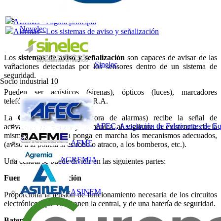
Al­armas - Página principal
Novelec
Al­armas - Los sistemas de aviso y señalización
Los
sistemas de aviso y señalización
son capaces de avisar de las
Sinelec
variaciones detectadas por los sensores dentro de un sistema de
seguridad.
Socio industrial
10
Pueden ser acústicos (sirenas), ópticos (luces), marcadores
telefónicos y avisadores a C.R.A.
La
C.R.A.
(central receptora de alarmas) recibe la señal de
AFEC, Asociación de Fabricantes de Eq
activación de alarma y comunica al vigilante la existencia de la
misma, para que esta ponga en marcha los mecanismos adecuados,
AFME
(aviso a la policía si es robo o atraco, a los bomberos, etc.).
AGREMIA
Una central se puede dividir en las siguientes partes:
Fuente de alimentación
ASINEM
Proporciona la tensión de funcionamiento necesaria de los circuitos
electrónicos que componen la central, y de una batería de seguridad.
Baterías