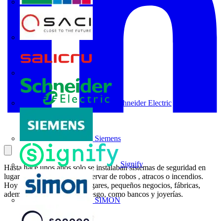
Rittal
SACI
Salicru
Schneider Electric
Siemens
Signify
Hasta hace unos años solo se instalaban sistemas de seguridad en
lugares concretos, parta preservar de robos , atracos o incendios.
Hoy en día se utilizan en hogares, pequeños negocios, fábricas,
además de lugares de alto riesgo, como bancos y joyerías.
SIMON