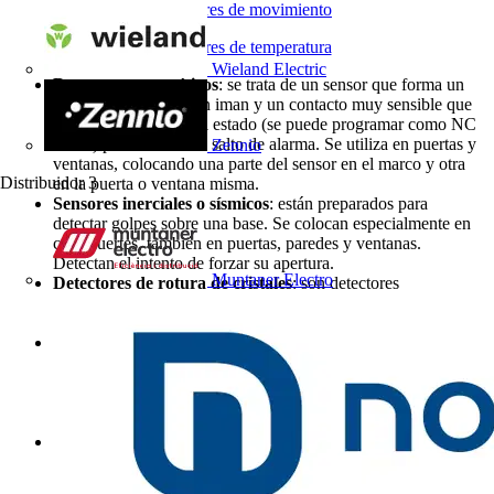
Sen­sores de movimiento
Sen­sores de temperatura
Wieland Electric
Detectores magnéticos
: se trata de un sensor que forma un
circuito cerrado por un iman y un contacto muy sensible que
al separarse, cambia el estado (se puede programar como NC
o NA) provocando un salto de alarma. Se utiliza en puertas y
Zennio
ventanas, colocando una parte del sensor en el marco y otra
Distribuidor
3
en la puerta o ventana misma.
Sensores inerciales o sísmicos
: están preparados para
detectar golpes sobre una base. Se colocan especialmente en
cajas fuertes, también en puertas, paredes y ventanas.
Detectan el intento de forzar su apertura.
Muntaner Electro
Detectores de rotura de cristales
: son detectores
microfónicos, activados al detectar la frecuencia aguda del
sonido de una rotura de cristal.
Lapa (detector termovelocimétrico)
: elemento adherido a
una caja fuerte. Advierte de un posible intento de sabotaje de
la misma. Adopta el nombre de termovelocimetrico dado que
en su interior alberga tres tipos de detectores seriados, uno de
cambio de temperatura, un sísmico, y uno de movimiento.
Detector personas caídas (hombre muerto)
: elemento
inalámbrico que permite detectar desvanecimientos o caídas
de personas solas.