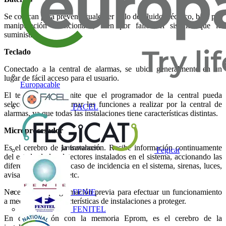
Se colocan para prevenir cualquier fallo del fluido eléctrico, bien por
manipulación intencionada, bien por fallo del sistema que lo
suministra.
Teclado
Conectado a la central de alarmas, se ubica generalmente en un
lugar de fácil acceso para el usuario.
Europacable
El teclado nos permite que el programador de la central pueda
seleccionar y programar las funciones a realizar por la central de
FACEL
alarmas, ya que todas las instalaciones tiene características distintas.
Microprocesador
Es el cerebro de la instalación. Recibe información continuamente
Fegicat
del estado de los detectores instalados en el sistema, accionando las
diferentes salidas en caso de incidencia en el sistema, sirenas, luces,
avisador telefónico, etc.
FENIE
Necesita una programación previa para efectuar un funcionamiento
a medida de las características de instalaciones a proteger.
FENITEL
En colaboración con la memoria Eprom, es el cerebro de la