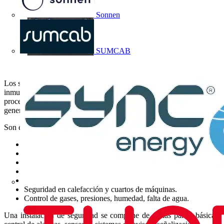
Sonnen
SUMCAB
Los sistemas de seguridad no sólo sirven para proteger a los bienes e
inmuebles, protegen a las personas, ahorran tiempo y dinero y en los
procesos domésticos e industriales su uso está totalmente
generalizado.
Son ejemplos, por lo tanto, de su aplicación:
Seguridad en la vivienda.
Seguridad en los establecimientos.
Seguridad en las cárceles, centrales nucleares, etc.
Seguridad activa contra incendios.
Control de niveles de líquidos.
Seguridad en calefacción y cuartos de máquinas.
Control de gases, presiones, humedad, falta de agua.
Una instalación de seguridad se compone de varias partes básicas: