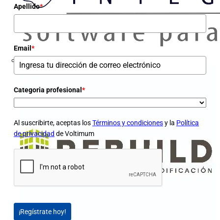
Apellido
*
Email
*
Categoria profesional
*
Al suscribirte, aceptas los
Términos y condiciones
y la
Política
de privacidad
de Voltimum
¡Regístrate hoy!