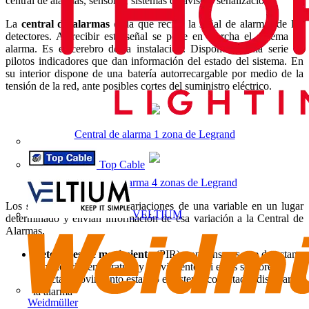
central de alarmas, sensores, sistemas de aviso y señalización.
La
central de alarmas
es la que recibe la señal de alarmas de los
detectores. Al recibir esta señal se pone en marcha el sistema de
alarma. Es el cerebro de la instalación. Dispone de una serie de
pilotos indicadores que dan información del estado del sistema. En
su interior dispone de una batería autorrecargable por medio de la
tensión de la red, ante posibles cortes del suministro eléctrico.
Central de al­arma 1 zona de Legrand
Top Cable
Central de al­arma 4 zonas de Legrand
Los
sensores
detectan las variaciones de una variable en un lugar
VELTIUM
determinado y envían información de esa variación a la Central de
Alarmas.
Detectores de movimiento
(PIR): son sensores que detectan
cambios de temperatura y movimiento. Si estos sensores
detectan movimiento estando el sistema conectado, dispararán
la alarma
Weidmüller