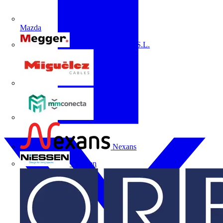
Mazda
Megger Instruments S.L.
Miguélez
mmconecta
Nexans
Niessen