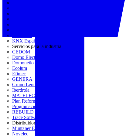
AGREMIA
ASINEM
Europacable
FACEL
Fegicat
FENIE
FENITEL
KNX España
Servicios para la industria
CEDOM
Domo Electra
Domonetio
Ecolum
Efintec
GENERA
Grupo Lenor
Iberdrola
MATELEC
Plan Reforma
Programación Integral
REBUILD
Trace Software
Distribuidor
Muntaner Electro
Novelec