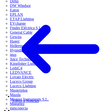
Dehn
DW Windsor
Eaton
EPLAN
ETAP Lighting
EVcharge
Finder Eléctrica S.L.U
General Cable
Gewiss
Hager
HellermannTyton
Hyundai Electric
igus
Juice Technology
Kingfisher Lighting
LedsC4
LEDVANCE
Lovato Electric
Luceco Group
Luceco Lighting
Masterplug
Mazda
Megger Instruments S.L.
Volver a Noticias
Miguélez
mmconecta