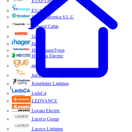
ETAP Lighting
EVcharge
Finder Eléctrica S.L.U
General Cable
Gewiss
Hager
HellermannTyton
Hyundai Electric
igus
Juice Technology
Kingfisher Lighting
Inicio
LedsC4
LEDVANCE
Lovato Electric
Luceco Group
Luceco Lighting