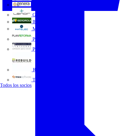
GENERA
Grupo Lenor
Iberdrola
MATELEC
Plan Reforma
Programación Integral
REBUILD
Trace Software
Todos los socios