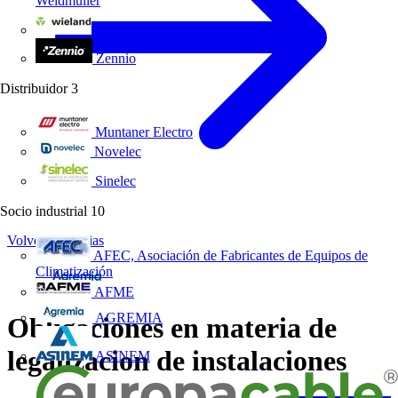
Weidmüller
Wieland Electric
Zennio
Distribuidor
3
Muntaner Electro
Novelec
Sinelec
Socio industrial
10
Volver a Noticias
AFEC, Asociación de Fabricantes de Equipos de
Climatización
AFME
AGREMIA
Obligaciones en materia de
legalizacion de instalaciones
ASINEM