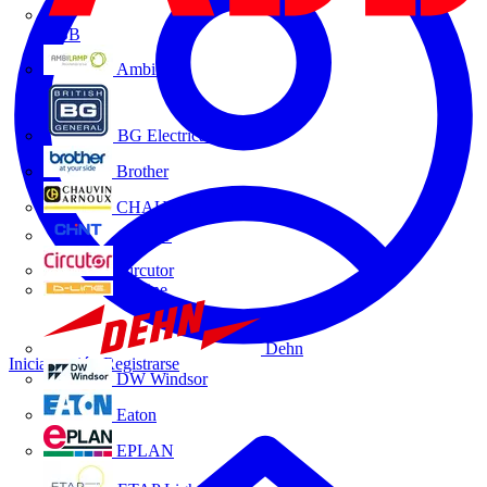
ABB
Ambilamp
BG Electrical
Brother
CHAUVIN ARNOUX
CHINT
Circutor
D-Line
Dehn
Iniciar sesión
Registrarse
DW Windsor
Eaton
EPLAN