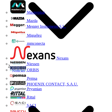
Masterplug
Mazda
Megger Instruments S.L.
Miguélez
mmconecta
Nexans
Niessen
ORBIS
Noticias
Pemsa
PHOENIX CONTACT, S.A.U.
Prysmian
Rittal
SACI