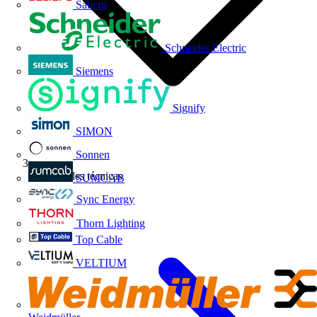
Salicru
Schneider Electric
Siemens
Signify
SIMON
Sonnen
Novedades técnicas
SUMCAB
Sync Energy
Thorn Lighting
Top Cable
VELTIUM