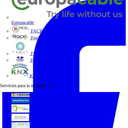
Europacable
FACEL
Fegicat
FENIE
FENITEL
KNX España
Servicios para la industria
13
CEDOM
Domo Electra
Domonetio
Ecolum
Efintec