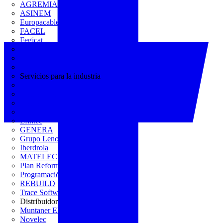
AGREMIA
ASINEM
Europacable
FACEL
Fegicat
FENIE
FENITEL
KNX España
Servicios para la industria
CEDOM
Domo Electra
Domonetio
Ecolum
Efintec
GENERA
Grupo Lenor
Iberdrola
MATELEC
Plan Reforma
Programación Integral
REBUILD
Trace Software
Distribuidor
Muntaner Electro
Novelec