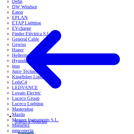
Dehn
DW Windsor
Eaton
EPLAN
ETAP Lighting
EVcharge
Finder Eléctrica S.L.U
General Cable
Gewiss
Hager
HellermannTyton
Hyundai Electric
igus
Juice Technology
Kingfisher Lighting
LedsC4
LEDVANCE
Lovato Electric
Luceco Group
Luceco Lighting
Masterplug
Mazda
Megger Instruments S.L.
Volver a Noticias
Miguélez
mmconecta