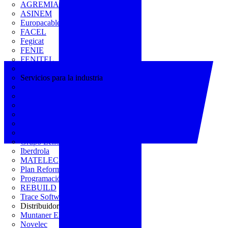
AGREMIA
ASINEM
Europacable
FACEL
Fegicat
FENIE
FENITEL
KNX España
Servicios para la industria
CEDOM
Domo Electra
Domonetio
Ecolum
Efintec
GENERA
Grupo Lenor
Iberdrola
MATELEC
Plan Reforma
Programación Integral
REBUILD
Trace Software
Distribuidor
Muntaner Electro
Novelec