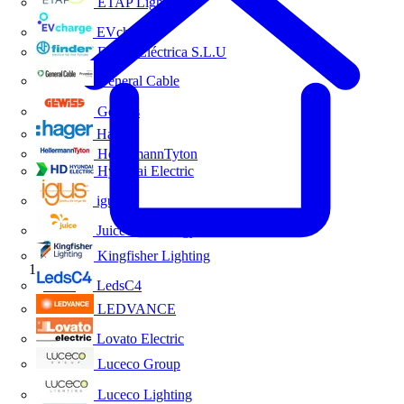
ETAP Lighting
EVcharge
Finder Eléctrica S.L.U
General Cable
Gewiss
Hager
HellermannTyton
Hyundai Electric
igus
Juice Technology
Kingfisher Lighting
Inicio
LedsC4
LEDVANCE
Lovato Electric
Luceco Group
Luceco Lighting