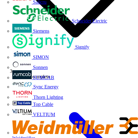
Salicru
Schneider Electric
Siemens
Signify
SIMON
Sonnen
Webinar completo
SUMCAB
Sync Energy
Thorn Lighting
Top Cable
VELTIUM