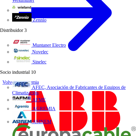
Weidmüller
Wieland Electric
Zennio
Distribuidor
3
Muntaner Electro
Novelec
Sinelec
Socio industrial
10
Volver a Academia
AFEC, Asociación de Fabricantes de Equipos de
Climatización
AFME
AGREMIA
ASINEM