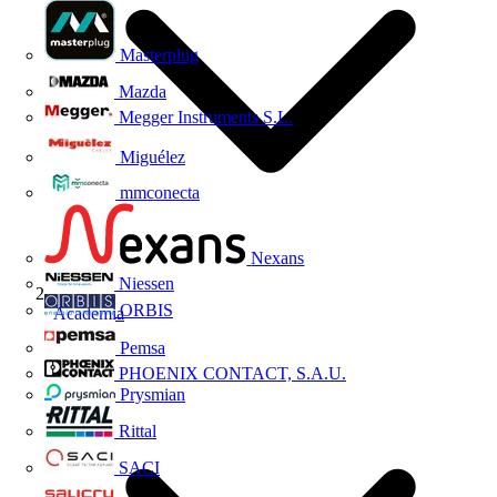
Masterplug
Mazda
Megger Instruments S.L.
Miguélez
mmconecta
Nexans
Niessen
ORBIS
Academia
Pemsa
PHOENIX CONTACT, S.A.U.
Prysmian
Rittal
SACI