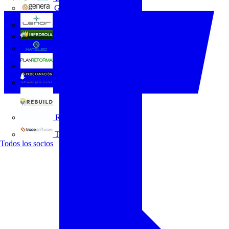
GENERA
Grupo Lenor
Iberdrola
MATELEC
Plan Reforma
Programación Integral
REBUILD
Trace Software
Todos los socios