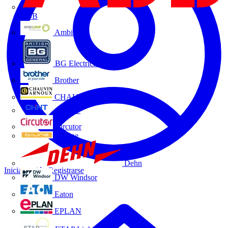
ABB
Ambilamp
BG Electrical
Brother
CHAUVIN ARNOUX
CHINT
Circutor
D-Line
Dehn
Iniciar sesión
Registrarse
DW Windsor
Eaton
EPLAN