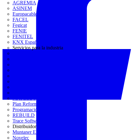
AGREMIA
ASINEM
Europacable
FACEL
Fegicat
FENIE
FENITEL
KNX España
Servicios para la industria
CEDOM
Domo Electra
Domonetio
Ecolum
Efintec
GENERA
Grupo Lenor
Iberdrola
MATELEC
Plan Reforma
Programación Integral
REBUILD
Trace Software
Distribuidor
Muntaner Electro
Novelec