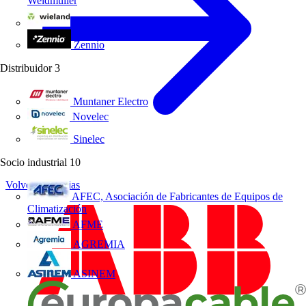
Weidmüller
Wieland Electric
Zennio
Distribuidor
3
Muntaner Electro
Novelec
Sinelec
Socio industrial
10
Volver a Noticias
AFEC, Asociación de Fabricantes de Equipos de
Climatización
AFME
AGREMIA
ASINEM