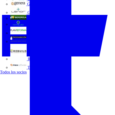
GENERA
Grupo Lenor
Iberdrola
MATELEC
Plan Reforma
Programación Integral
REBUILD
Trace Software
Todos los socios