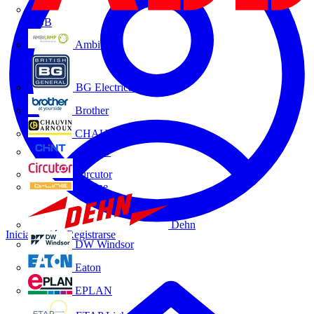
ABB
Ambilamp
BG Electrical
Brother
CHAUVIN ARNOUX
CHINT
Circutor
D-Line
Dehn
Iniciar sesión
Registrarse
DW Windsor
Eaton
EPLAN