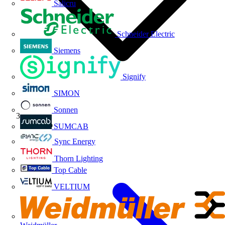
Salicru
Schneider Electric
Siemens
Signify
SIMON
Sonnen
Producto
SUMCAB
Sync Energy
Thorn Lighting
Top Cable
VELTIUM