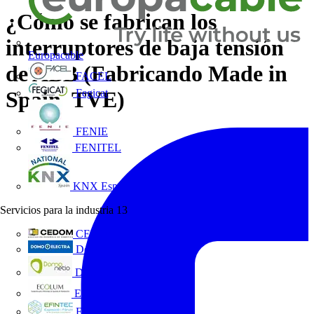
¿Cómo se fabrican los
interruptores de baja tensión
Europacable
de ABB (Fabricando Made in
FACEL
Spain, TVE)
Fegicat
FENIE
FENITEL
KNX España
Servicios para la industria
13
CEDOM
Domo Electra
Domonetio
Ecolum
Efintec