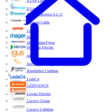
ETAP Lighting
EVcharge
Finder Eléctrica S.L.U
General Cable
Gewiss
Hager
HellermannTyton
Hyundai Electric
igus
Juice Technology
Kingfisher Lighting
Inicio
LedsC4
LEDVANCE
Lovato Electric
Luceco Group
Luceco Lighting