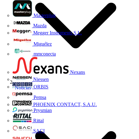
Masterplug
Mazda
Megger Instruments S.L.
Miguélez
mmconecta
Nexans
Niessen
ORBIS
Noticias
Pemsa
PHOENIX CONTACT, S.A.U.
Prysmian
Rittal
SACI